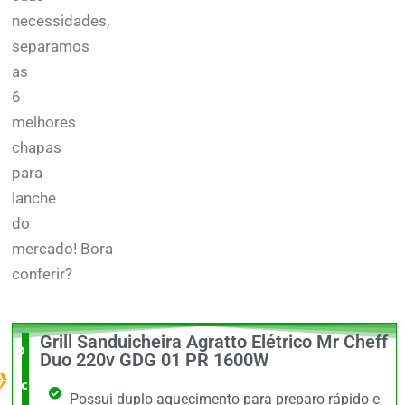
necessidades,
separamos
as
6
melhores
chapas
para
lanche
do
mercado!
Bora
conferir?
Grill Sanduicheira Agratto Elétrico Mr Cheff
O Melhor
Duo 220v GDG 01 PR 1600W
custo x
Possui duplo aquecimento para preparo rápido e