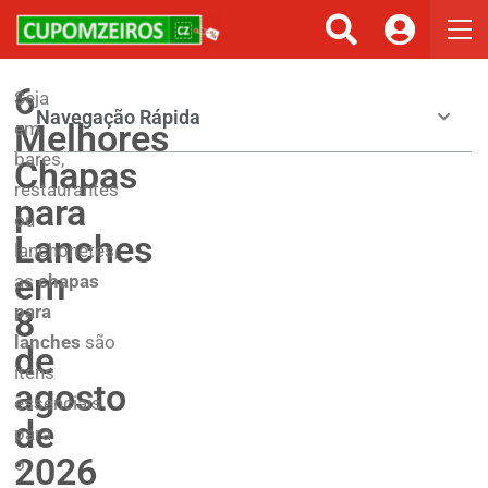
6
Seja
Navegação Rápida
Melhores
em
bares,
Chapas
restaurantes
para
ou
Lanches
lanchonetes,
em
as
chapas
para
8
lanches
são
de
itens
agosto
essenciais
de
para
2026
o