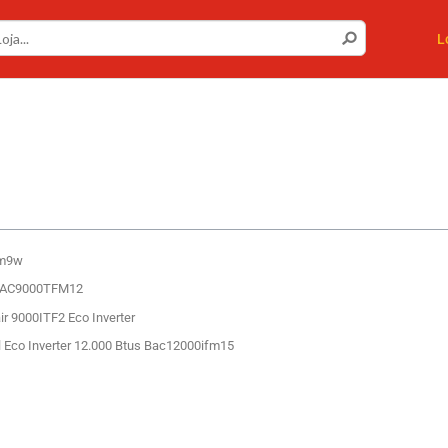
L
fm9w
s BAC9000TFM12
r 9000ITF2 Eco Inverter
ll Eco Inverter 12.000 Btus Bac12000ifm15