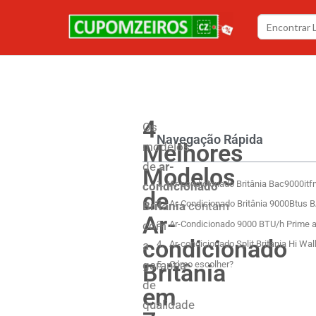
4
Os
Navegação Rápida
Melhores
modelos
de
ar-
Modelos
Ar-condicionado Britânia Bac9000it
condicionado
de
Ar-Condicionado Britânia 9000Btu
Britânia
contam
Ar-
com
Ar-Condicionado 9000 BTU/h Prime ai
condicionado
a
Ar-condicionado Split Britania Hi Wa
garantia
Britânia
Como escolher?
de
em
qualidade