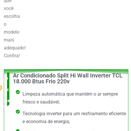
que
você
escolha
o
modelo
mais
adequado!
Confira!
Ar Condicionado Split Hi Wall Inverter TCL
O Melhor
18.000 Btus Frio 220v
custo x
Limpeza automática que mantém o ar sempre
benefício
fresco e saudável;
Tecnologia inverter para um resfriamento eficiente
e economia de energia;