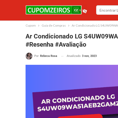
Cupom
Guia de Compras
Ar Condicionado LG S4UW09WA
Ar Condicionado LG S4UW09W
#Resenha #Avaliação
Atualizado
3 nov, 2023
Por
Rebeca Rosa