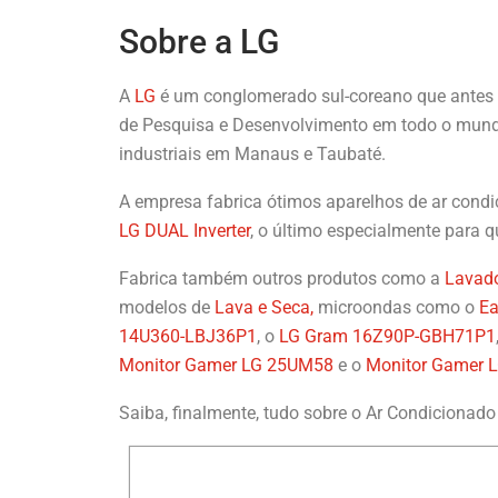
Sobre a LG
A
LG
é um conglomerado sul-coreano que ante
de Pesquisa e Desenvolvimento em todo o mund
industriais em Manaus e Taubaté.
A empresa fabrica ótimos aparelhos de ar con
LG DUAL Inverter
, o último especialmente para 
Fabrica também outros produtos como a
Lavad
modelos de
Lava e Seca,
microondas como o
E
14U360-LBJ36P1
, o
LG Gram 16Z90P-GBH71P1
Monitor Gamer LG 25UM58
e o
Monitor Gamer 
Saiba, finalmente, tudo sobre o Ar Condici