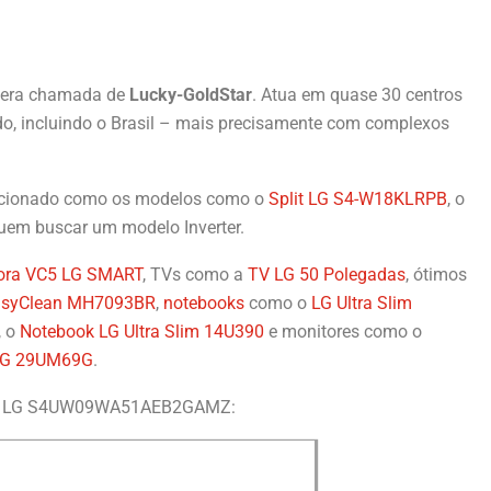
s era chamada de
Lucky-GoldStar
. Atua em quase 30 centros
o, incluindo o Brasil – mais precisamente com complexos
dicionado como os modelos como o
Split LG S4-W18KLRPB
, o
quem buscar um modelo Inverter.
ora VC5 LG SMART
, TVs como a
TV LG 50 Polegadas
, ótimos
asyClean MH7093BR
,
notebooks
como o
LG Ultra Slim
, o
Notebook LG Ultra Slim 14U390
e monitores como o
LG 29UM69G
.
onado LG S4UW09WA51AEB2GAMZ: