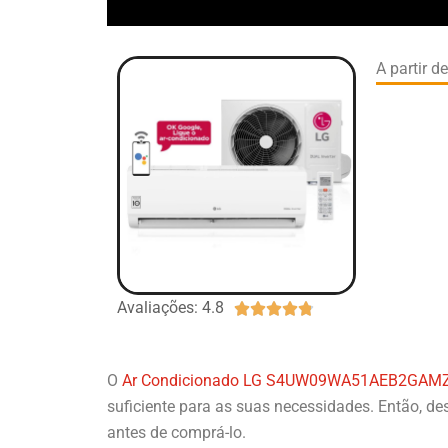
A partir d
Avaliações: 4.8





O
Ar Condicionado LG S4UW09WA51AEB2GAM
suficiente para as suas necessidades. Então, de
antes de comprá-lo.