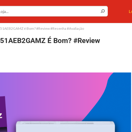
L
51AEB2GAMZ é Bom? #Review #Resenha #Avaliação
A51AEB2GAMZ É Bom? #Review