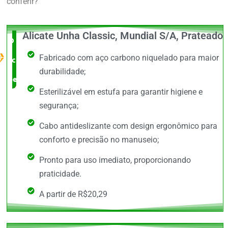
conferir?
Alicate Unha Classic, Mundial S/A, Prateado
O Melhor
Fabricado com aço carbono niquelado para maior
custo x
durabilidade;
benefício
Esterilizável em estufa para garantir higiene e
segurança;
Cabo antideslizante com design ergonômico para
conforto e precisão no manuseio;
Pronto para uso imediato, proporcionando
praticidade.
A partir de R$20,29