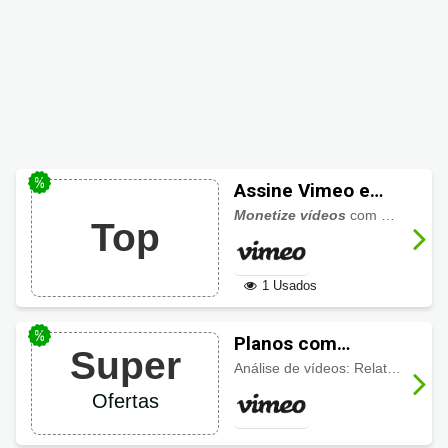
Assine Vimeo e
venda o seu
Monetize vídeos
com a Vimeo,
Top
trabalho!
1 Usados
Planos com
Super
análises
Análise de vídeos: Relatórios completos para você entender seu público.
avançadas
Ofertas