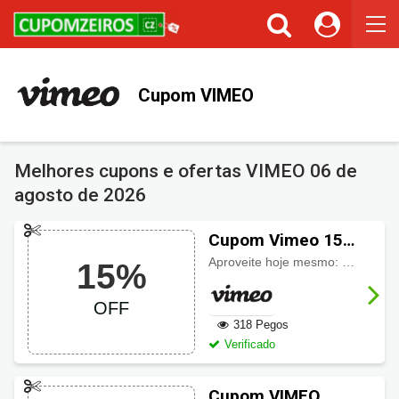
Cupom VIMEO
Melhores cupons e ofertas VIMEO
06 de
agosto de 2026
Cupom Vimeo 15%
OFF extra nas
Aproveite hoje mesmo:
15% de d
15%
assinaturas anuais
OFF
318 Pegos
Verificado
Cupom VIMEO