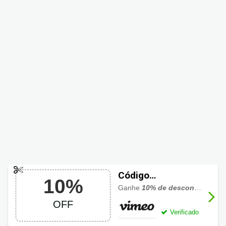
Código
10%
Promocional
Ganhe
10% de desconto
no
Vim
Vimeo 10% OFF
OFF
Verificado