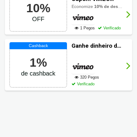
10%
com 10% OFF
Economize
10% de desconto
em 
OFF
1 Pegos
Verificado
Ganhe dinheiro de
volta em suas
1%
compras VIMEO
de cashback
320 Pegos
Verificado