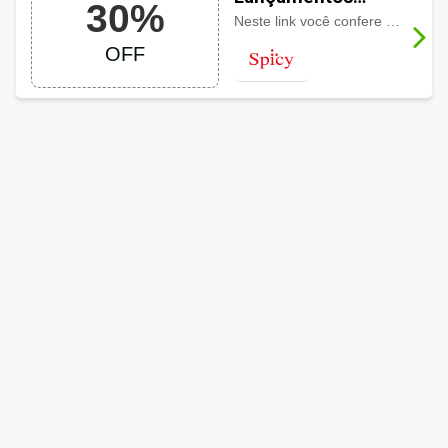
30%
Spicy com até 30%
Neste link você confere as
últim
de desconto
OFF