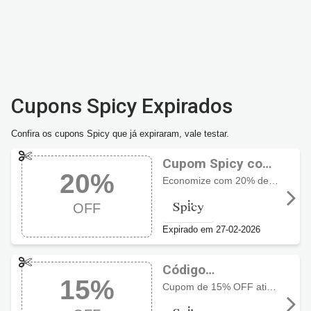
Cupons Spicy Expirados
Confira os cupons Spicy que já expiraram, vale testar.
Cupom Spicy com
20%
20% OFF
Economize com 20% de desconto em todo o site
OFF
Expirado em 27-02-2026
Código
15%
promocional Spicy
Cupom de 15% OFF ativo até dia 20/01. Válido para todos os produtos da marca Ninja.
com 15% OFF