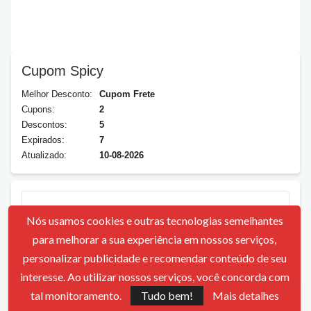
Cupom Spicy
Melhor Desconto:
Cupom Frete
Cupons:
2
Descontos:
5
Expirados:
7
Atualizado:
10-08-2026
Avaliações
Nós usamos cookies e outras tecnologias semelhantes
para melhorar a sua experiência em nossos serviços,
personalizar publicidade e recomendar conteúdo de seu
5
1 Voto
interesse. Ao utilizar nossos serviços, você concorda com
tal monitoramento.
Tudo bem!
Mais detalhes
Lojas Similares