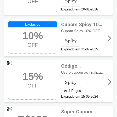
OFF
Expirado em 20-01-2026
Cupom Spicy 10%
de desconto
Cupom Spicy 10% OFF em compras a partir de R$399.
10%
OFF
Expirado em 31-07-2025
Código
promocional Spicy
Use o cupom ao finalizar a compra e ganhe 15% de desconto em eletrodomésticos.
15%
com 15% OFF
OFF
4 Pegos
Expirado em 15-09-2024
Super Cupom