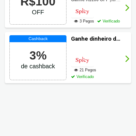
R$100
R$100 de
OFF
desconto
3 Pegos
Verificado
Ganhe dinheiro de
volta em suas
3%
compras Spicy
de cashback
21 Pegos
Verificado