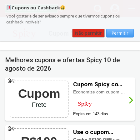
Cupons ou Cashback
Você gostaria de ser avisado sempre que tivermos cupons ou
cashback incríveis?
Cupom Spicy
Não permitir
Permitir
Melhores cupons e ofertas Spicy
10 de
agosto de 2026
Cupom Spicy com
Cupom
frete grátis
Economize com cupom de frete grátis válido apenas para a primeira compra.
Frete
Expira em 143 dias
Use o cupom
Spicy e ganhe
Ganhe R$100 OFF
para compras a partir de R$499,00. Aproveite!