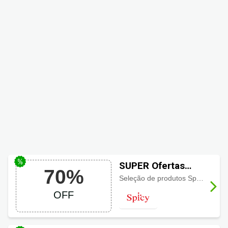
SUPER Ofertas
70%
Spicy até 70% de
Seleção de produtos Spicy com
d
desconto
OFF