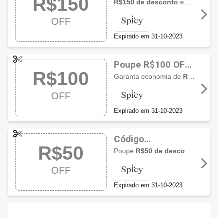
R$150
Spicy com R$150
R$150 de desconto
em compras a partir de R$999,00.
OFF
OFF
Expirado em 31-10-2023
Poupe R$100 OFF
R$100
usando cupom
Garanta economia de
R$100 de desconto
Spicy
OFF
Expirado em 31-10-2023
Código
R$50
promocional Spicy
Poupe
R$50 de desconto
em com
com R$50 OFF
OFF
Expirado em 31-10-2023