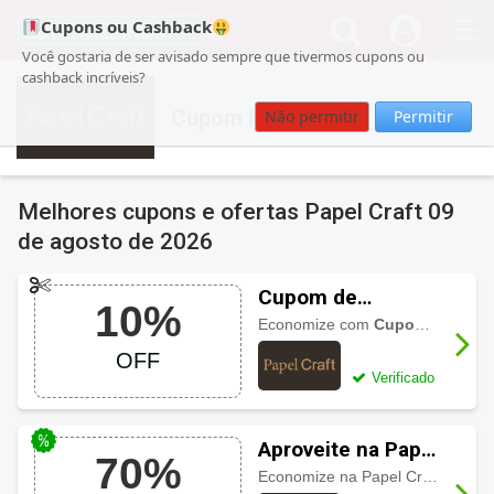
Cupons ou Cashback
Você gostaria de ser avisado sempre que tivermos cupons ou
cashback incríveis?
Cupom Papel Craft
Não permitir
Permitir
Melhores cupons e ofertas Papel Craft
09
de agosto de 2026
Cupom de
10%
desconto Papel
Economize com
Cupom de desconto Papel Craft 10% OFF
Craft 10% OFF
OFF
Verificado
Aproveite na Papel
70%
Craft até 70% OFF
Economize na Papel Craft com desconto até 70% OFF na categoria Sale!