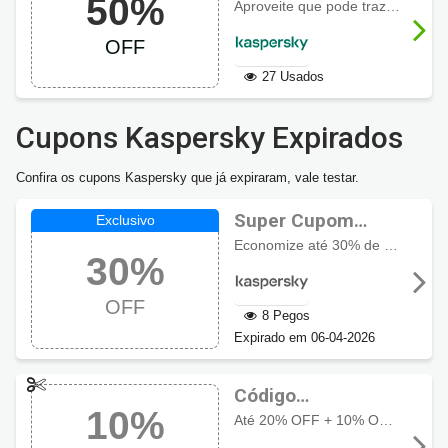
50%
Security
Aproveite que pode trazer benefícios a
Multidispositivos
OFF
50% OFF
27 Usados
Cupons Kaspersky Expirados
Confira os cupons Kaspersky que já expiraram, vale testar.
Super Cupom
Kaspersky até 30%
Economize até 30% de desconto ao usar o cupom exclusivo aqui com Cupomzeiros!
30%
OFF
OFF
8 Pegos
Expirado em 06-04-2026
Código
10%
promocional
Até 20% OFF + 10% OFF no cupom Kaspersky Small Office Security (KSOS)
Kaspersky com