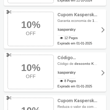
Expirado em 21-10-2024
Cupom Kaspersky
10% OFF
Garanta economia de
10% de desconto
10%
OFF
12 Pegos
Expirado em 01-01-2025
Código
promocional
Código de
desconto Kaspersky
10%
Kaspersky com
10% OFF
OFF
8 Pegos
Expirado em 01-01-2025
Cupom Kaspersky
10% de desconto
Reduza o valor da compra com
1