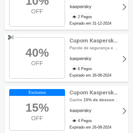
10%
OFF
2 Pegos
Expirado em 31-12-2024
Cupom Kaspersky
Total Security 40%
Pacote de segurança e antivírus premium para você e as crianças em PCs, Macs e em dispositivos móveis, plano com
40%
de desconto
OFF
6 Pegos
Expirado em 26-08-2024
Cupom Kaspersky
15% de desconto
Ganhe
15% de desconto
em qual
15%
OFF
4 Pegos
Expirado em 26-08-2024