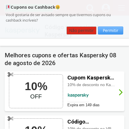
Cupons ou Cashback
Você gostaria de ser avisado sempre que tivermos cupons ou
cashback incríveis?
Código promocional
Não permitir
Permitir
Kaspersky
Melhores cupons e ofertas Kaspersky
08
de agosto de 2026
Cupom Kaspersky
10%
com 10% OFF
10% de desconto no Kaspersky Password Manager
OFF
Expira em 149 dias
Código
promocional
10% de desconto na VPN Kaspersky