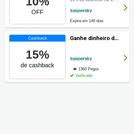
10%
Kaspersky com
OFF
10% OFF
Expira em 149 dias
Ganhe dinheiro de
volta em suas
15%
compras
Kaspersky
de cashback
1360 Pegos
Verificado