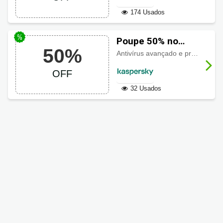
174 Usados
Poupe 50% no
50%
Kaspersky Internet
Antivírus avançado e proteção de privacidade para PC, Mac e dispositivos móveis com
Security
OFF
32 Usados