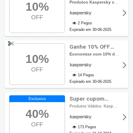
promocional
Produtos Kaspersky com desconto de 10%
10%
Kaspersky com
10% OFF
OFF
2 Pegos
Expirado em 30-06-2025
Ganhe 10% OFF
usando cupom
Economize com 10% de desconto em Kaspersky Premium e Plus
10%
Kaspersky
OFF
14 Pegos
Expirado em 30-06-2025
Super cupom
Kaspersky 40% de
Produtos Válidos: Kaspersky Plus, Kaspersky Premium, Safe Kids, Password Manager.
40%
desconto
OFF
173 Pegos