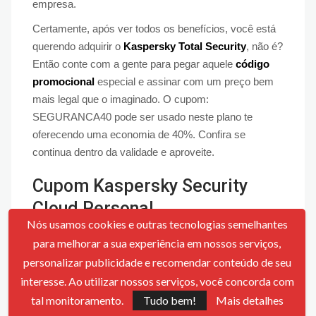
empresa.
Certamente, após ver todos os benefícios, você está
querendo adquirir o
Kaspersky Total Security
, não é?
Então conte com a gente para pegar aquele
código
promocional
especial e assinar com um preço bem
mais legal que o imaginado. O cupom:
SEGURANCA40 pode ser usado neste plano te
oferecendo uma economia de 40%. Confira se
continua dentro da validade e aproveite.
Cupom Kaspersky Security
Cloud Personal
Nós usamos cookies e outras tecnologias semelhantes
Se você acessar a Kaspersky para saber mais sobre
para melhorar a sua experiência em nossos serviços,
cada um dos aplicativos e funções disponíveis, verá
personalizar publicidade e recomendar conteúdo de seu
que todos são bem úteis para vocês. Justamente por
interesse. Ao utilizar nossos serviços, você concorda com
isso existe o plano Security Cloud Personal, no qual
tal monitoramento.
Tudo bem!
Mais detalhes
você pode ter todos os aplicativos de segurança ao