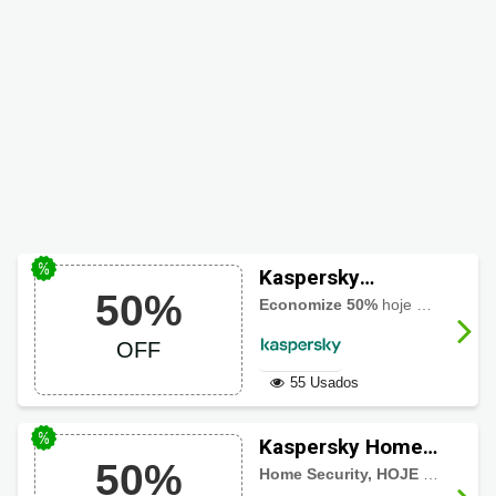
Kaspersky
50%
AntiVírus com 50%
Economize 50%
hoje mesmo em antivírius na Kaspersky, Proteção antivírus essencial para seus computadores Windows. Aproveite!
de desconto hoje
OFF
55 Usados
Kaspersky Home
50%
Security com até
Home Security, HOJE até pela metade do preço!