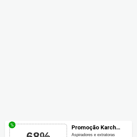
Promoção Karcher
68%
Aspirador até 68%
Aspiradores e extratoras