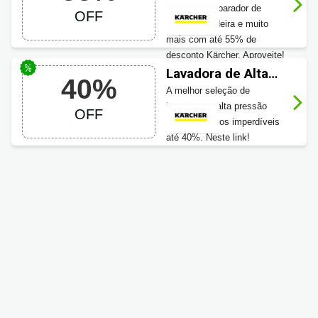
produtos de limpeza e muito
55% OFF
motoserra, aparador de
OFF
mais com até 55% de
grama, roçadeira e muito
desconto. Aproveite!
mais com até 55% de
desconto Kärcher. Aproveite!
Lavadora de Alta
40%
Pressão Karcher
A melhor seleção de
até 40% OFF
lavadora de alta pressão
OFF
com descontos imperdíveis
até 40%. Neste link!