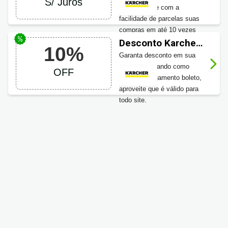
S/ Juros
e ainda conte com a
facilidade de parcelas suas
compras em até 10 vezes
sem juros.
Desconto Karcher
10%
10% OFF
Garanta desconto em sua
compra utilizando como
OFF
forma de pagamento boleto,
aproveite que é válido para
todo site.