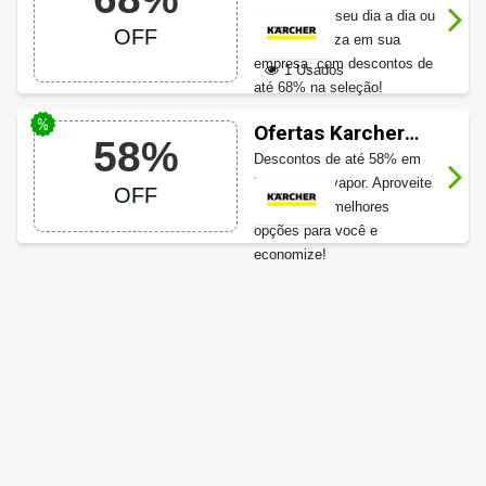
de desconto
para facilitar seu dia a dia ou
OFF
melhor limpeza em sua
empresa, com descontos de
1 Usados
até 68% na seleção!
Ofertas Karcher
58%
em Lavadoras à
Descontos de até 58% em
vapor até 58% OFF
lavadoras à vapor. Aproveite
OFF
e confira as melhores
opções para você e
economize!