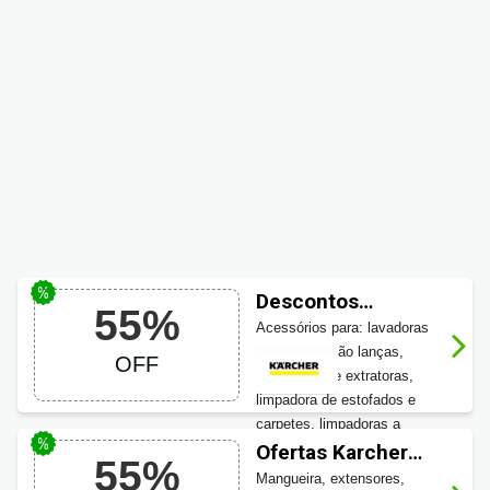
Descontos
55%
Karcher até 55%
Acessórios para: lavadoras
OFF
de alta pressão lanças,
OFF
aspiradores e extratoras,
limpadora de estofados e
carpetes, limpadoras a
vapor, lavadoras e
Ofertas Karcher
55%
secadoras de piso, também
Casa e Jardim até
Mangueira, extensores,