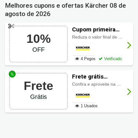
Melhores cupons e ofertas Kärcher
08 de
agosto de 2026
Cupom primeira
10%
compra Karcher
Reduza o valor final de sua compra com este cupom Karcher e economize 10% de desconto em seu pedido. Aproveite!
10% OFF
OFF
4 Pegos
Verificado
Frete grátis
Frete
Karcher
Confira e aproveite na Kärcher as melhores ofertas e descontos disponíveis. Ainda consiga frete grátis em suas compras.
Grátis
1 Usados