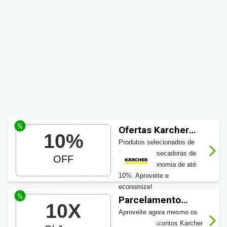
Ofertas Karcher
10%
em Lavadoras de
Produtos selecionados de
piso até 10% OFF
Lavadoras e secadoras de
OFF
piso com economia de até
10%. Aproveite e
economize!
Parcelamento
10X
Karcher: até 10X
Aproveite agora mesmo os
Sem Juros
melhores descontos Karcher