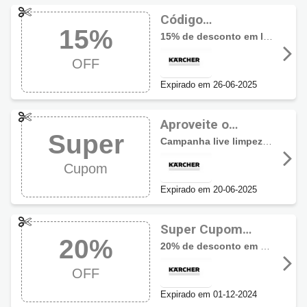
Código
15%
promocional
15% de desconto em lavadoras de alta pressão
Kärcher com 15%
OFF
OFF
Expirado em 26-06-2025
Aproveite o
Super
desconto com
Campanha live limpeza pesada com super promoções. Confira aqui!
cupom Kärcher
Cupom
Expirado em 20-06-2025
Super Cupom
20%
Kärcher com 20%
20% de desconto em produtos selecionados, acessórios
OFF
OFF
Expirado em 01-12-2024