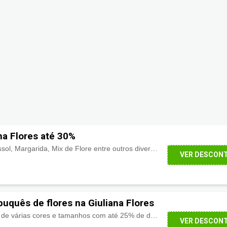
na Flores até 30%
Rosas, Orquídeas, Girassol, Margarida, Mix de Flore entre outros diversos tipos para presentear com desconto de até 30%, confira e aproveite!
VER DESCON
uquês de flores na Giuliana Flores
Lindos buquês de flores de várias cores e tamanhos com até 25% de desconto. Aproveite!
VER DESCON