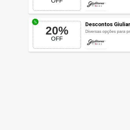
OFF
Descontos Giulia
20%
Diversas opções para p
OFF