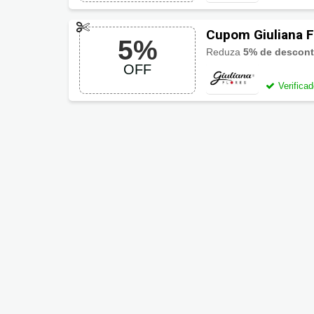
Cupom Giuliana F
5%
Reduza
5% de descon
OFF
Verifica