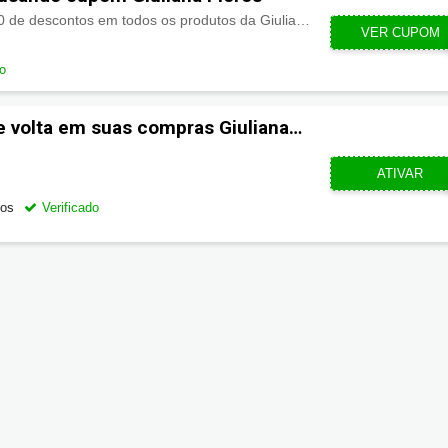
Economize com R$40,00 de descontos em todos os produtos da Giuliana Flores
VER CUPOM
SI
do
e volta em suas compras Giuliana
CUPOMZE
ATIVAR
gos
Verificado