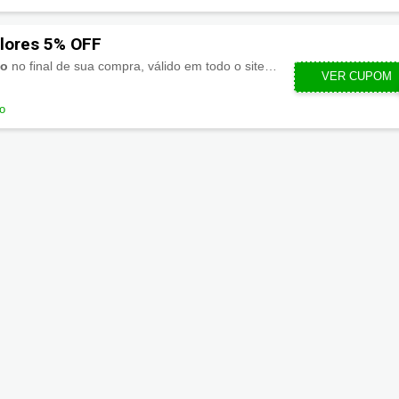
lores 5% OFF
to
no final de sua compra, válido em todo o site Giuliana Flores ao utilizar esse cupom. Aproveite!
VER CUPOM
G
do