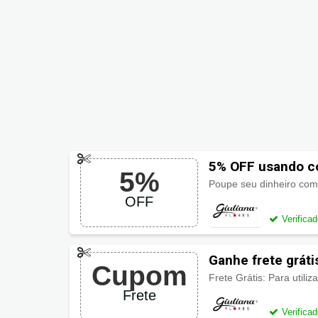
5% OFF usando có
5%
Poupe seu dinheiro com
OFF
Verifica
Ganhe frete grát
Cupom
Frete
Verifica