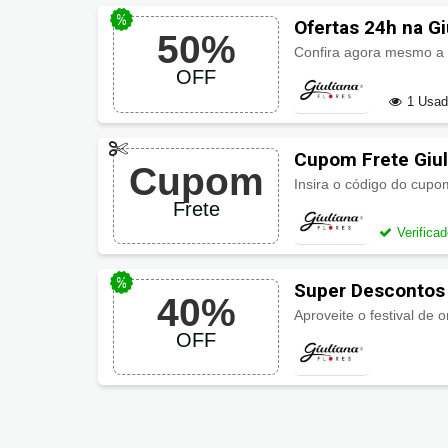
Ofertas 24h na Gi
50%
OFF
1 Usa
Cupom Frete Giul
Cupom
Insira o código do cupo
Frete
Verifica
Super Descontos 
40%
Flores
Aproveite o festival de
OFF