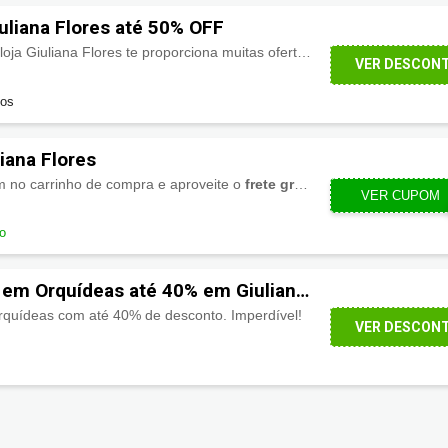
uliana Flores até 50% OFF
Confira agora mesmo a loja Giuliana Flores te proporciona muitas ofertas incríveis pra você economizar, até
VER DESCON
dos
iana Flores
m no carrinho de compra e aproveite o
frete grátis
. *Válido no período
VER CUPOM
GIUF
do
em Orquídeas até 40% em Giuliana
 orquídeas com até 40% de desconto. Imperdível!
VER DESCON