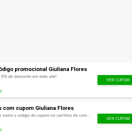
digo promocional Giuliana Flores
 5% de desconto em todo site!
VER CUPOM
do
is com cupom Giuliana Flores
Frete Grátis: Para utilizar insira o código do cupom no carrinho de compra. *Válido no período comercial nas compras acima de R$160.
VER CUPOM
SITEF
do