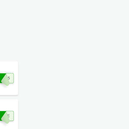
GIU5
RETE