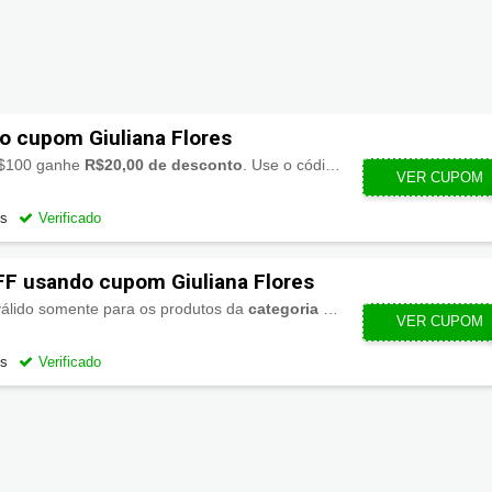
 cupom Giuliana Flores
R$100 ganhe
R$20,00 de desconto
. Use o código do cupom no carrinho de compra e economize!
VER CUPOM
G
os
Verificado
F usando cupom Giuliana Flores
álido somente para os produtos da
categoria de rosas
. Para utilizar
VER CUPOM
GIUR
os
Verificado