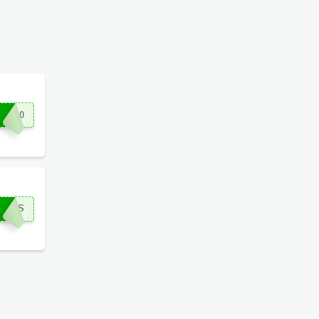
IU20
 insira o código do cupom no carrinho de compra.
OSAS