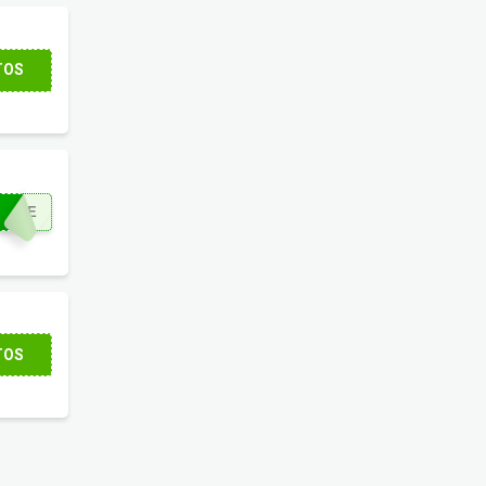
50% de desconto
. Aproveite!
TOS
 comercial.
RETE
TOS