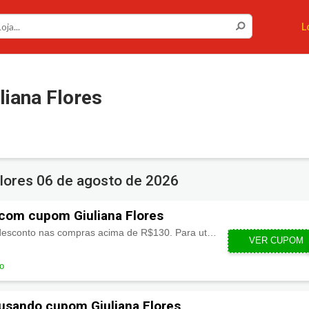
L
iana Flores
Flores
06 de agosto de 2026
com cupom Giuliana Flores
Cupom de R$20,00 de desconto nas compras acima de R$130. Para utilizar insira o código do cupom no carrinho de compra.
VER CUPOM
G
do
usando cupom Giuliana Flores