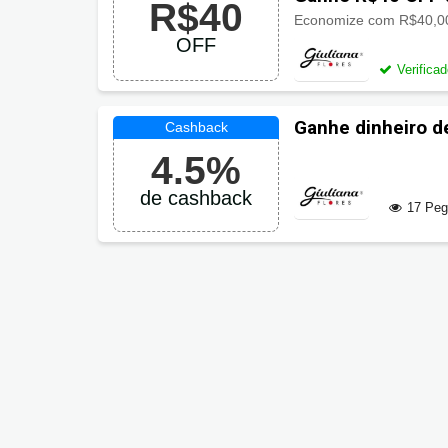
R$40
OFF
Verifica
Ganhe dinheiro d
Flores
4.5%
de cashback
17 Pe