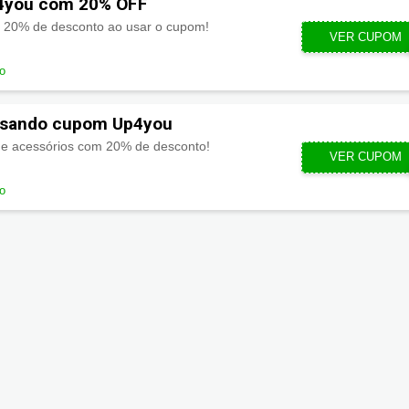
4you com 20% OFF
 20% de desconto ao usar o cupom!
ADRISTUDII
VER CUPOM
do
usando cupom Up4you
s e acessórios com 20% de desconto!
BIAGUIMA
VER CUPOM
do