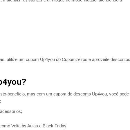
sas, utilize um cupom Up4you do Cupomzeiros e aproveite desconto
p4you?
usto-benefício, mas com um cupom de desconto Up4you, você pode
:
acessórios;
omo Volta às Aulas e Black Friday;