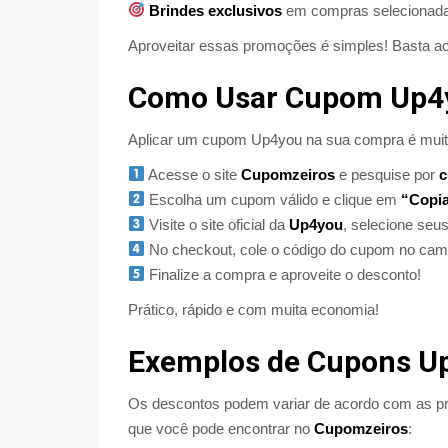
Brindes exclusivos
em compras selecionad
Aproveitar essas promoções é simples! Basta a
Como Usar Cupom Up4
Aplicar um cupom Up4you na sua compra é muito 
Acesse o site
Cupomzeiros
e pesquise por
c
Escolha um cupom válido e clique em
“Copi
Visite o site oficial da
Up4you
, selecione seus
No checkout, cole o código do cupom no cam
Finalize a compra e aproveite o desconto!
Prático, rápido e com muita economia!
Exemplos de Cupons Up
Os descontos podem variar de acordo com as pr
que você pode encontrar no
Cupomzeiros
: