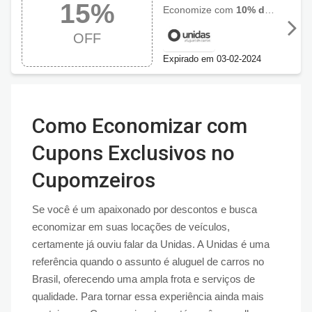
15%
Unidas até 15%
Economize com
10% de desconto no cupom e mais 5% OFF para pagamentos antecipados
OFF
OFF
Expirado em 03-02-2024
Como Economizar com
Cupons Exclusivos no
Cupomzeiros
Se você é um apaixonado por descontos e busca
economizar em suas locações de veículos,
certamente já ouviu falar da Unidas. A Unidas é uma
referência quando o assunto é aluguel de carros no
Brasil, oferecendo uma ampla frota e serviços de
qualidade. Para tornar essa experiência ainda mais