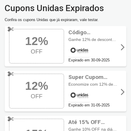
Cupons Unidas Expirados
Confira os cupons Unidas que já expiraram, vale testar.
Código
12%
promocional
Ganhe 12% de desconto pagando antecipado, acima de 3 diárias.
Unidas com 12%
OFF
OFF
Expirado em 30-09-2025
Super Cupom
12%
Unidas com 12%
Economize com 12% de desconto nas reservas e retiradas a partir de 01/04/25 a 31/05/25.
OFF
OFF
Expirado em 31-05-2025
Até 15% OFF
usando cupom
Ganhe 10% OFF na diária da locação e que pode ser somado a mais 5% OFF caso o cliente opte pelo pagamento no site, somando então 15% de desconto.