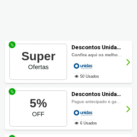
Descontos Unidas,
Super
aproveite agora
Confira aqui os melhores descontos em aluguel de carros
mesmo
Ofertas
50 Usados
Descontos Unidas
5%
com 5% OFF
Pague antecipado e ganhe na hora 5% de desconto. Não perca a oportunidade!
OFF
6 Usados