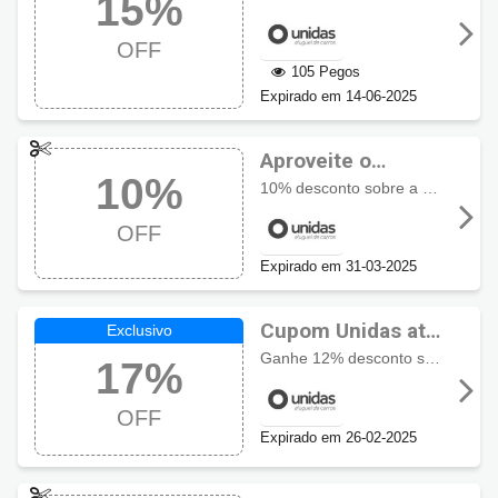
15%
Unidas
OFF
105 Pegos
Expirado em 14-06-2025
Aproveite o
10%
desconto de 10%
10% desconto sobre a diária para todos os grupos + 2 motoristas adicionais*. * A solicitação do motorista adicional precisa ser feita diretamente na loja.
com cupom
OFF
Unidas
Expirado em 31-03-2025
Cupom Unidas até
17% OFF, Exclusivo
Ganhe 12% desconto sobre a diária dos grupos ( AM e B), demais grupos 10% de desconto. Pagando com pré-pagamento ganhe + 5% desconto.
17%
Aqui!
OFF
Expirado em 26-02-2025