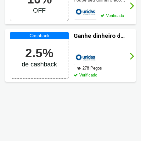
Poupe seu dinheiro economizando com
Unidas com 10%
OFF
OFF
Verificado
Ganhe dinheiro de
volta em suas
2.5%
compras Unidas
de cashback
278 Pegos
Verificado