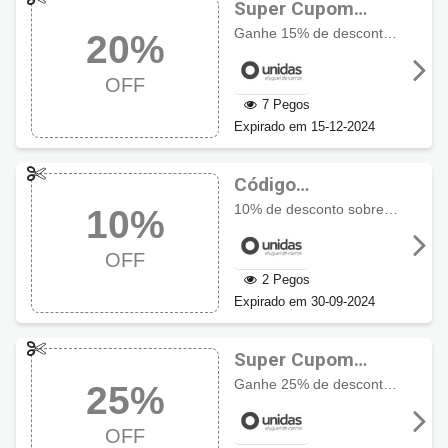
Super Cupom
Unidas até 20% de
Ganhe 15% de desconto usando cupom e + 5% OFF no pagamento antecipado
20%
desconto
OFF
7 Pegos
Expirado em 15-12-2024
Código
promocional
10% de desconto sobre o site + 1 motorista adicional isento. Ganhe + 10% pagando antecipadamente.
10%
Unidas com 10%
OFF
OFF
2 Pegos
Expirado em 30-09-2024
Super Cupom
Unidas com 25%
Ganhe 25% de desconto no pré-pagamento. Imperdível!
25%
no pré-pagamento
OFF