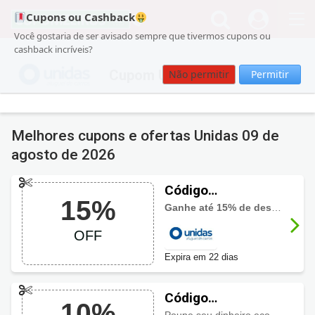
Cupons ou Cashback
Você gostaria de ser avisado sempre que tivermos cupons ou
cashback incríveis?
Cupom Unidas
Não permitir
Permitir
Melhores cupons e ofertas Unidas
09 de
agosto de 2026
Código
15%
promocional
Ganhe até 15% de desconto na sua reserva. Por tempo limitado!
Unidas com 15%
OFF
OFF
Expira em 22 dias
Código
10%
promocional