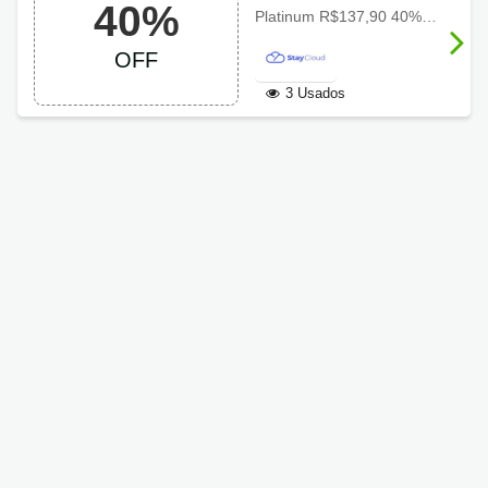
40%
StayCloud com
Platinum R$137,90 40% OFF R$82,74/mês + domínio .COM.BR grátis* *Estimativa de gasto mensal durante 36 meses. Plano é pago de forma integral. *Domínio grátis a partir do anual
40% no plano
OFF
Platinum
3 Usados