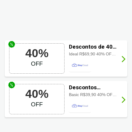
Descontos de 40%
40%
em StayCloud no
Ideal R$69,90 40% OFF R$41,94/mês + domínio .COM.BR grátis* *Estimativa de gasto mensal durante 36 meses. Plano é pago de forma integral. *Domínio grátis a partir do anual
Plano Ideal
OFF
Descontos
40%
StayCloud com
Basic R$39,90 40% OFF R$23,94/mês + domínio .COM.BR grátis* *Estimativa de gasto mensal durante 36 meses. Plano é pago de forma integral. *Domínio grátis a partir do anual
40% no plano
OFF
Basic