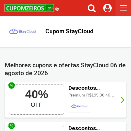
Cupom StayCloud
Melhores cupons e ofertas StayCloud
06 de
agosto de 2026
Descontos
40%
StayCloud com
Premium R$199,90 40% OFF R$119,94/mês + domínio .COM.BR grátis* *Estimativa de gasto mensal durante 36 meses. Plano é pago de forma integral. *Domínio grátis a partir do anual
40% no plano
OFF
Premium
Descontos