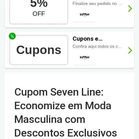
5%
Seven Line com
Finalize seu pedido no pix e ganhe 5% de desconto. Aproveite!
5% a vista
OFF
Cupons e
Promoções
Cupons
Confira aqui todos os cupons e promoções ativas e aproveite!
Seven Line
Cupom Seven Line:
Economize em Moda
Masculina com
Descontos Exclusivos