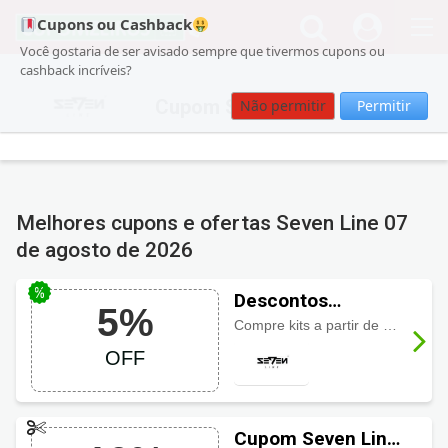
Cupons ou Cashback
Você gostaria de ser avisado sempre que tivermos cupons ou
cashback incríveis?
Cupom Seven Line
Não permitir
Permitir
Melhores cupons e ofertas Seven Line
07
de agosto de 2026
Descontos
5%
Seven Line com
Compre kits a partir de R$85,32 e ainda 5% de desconto ao pagar a vista!
5% em kits
OFF
Cupom Seven Line