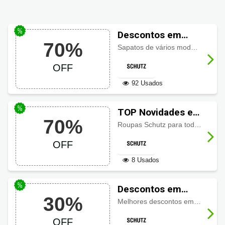
Descontos em
70%
Sapatos Schutz
Sapatos de vários modelos e tamanhos com até 70% de desconto. Não fique de fora!
até 70% OFF
OFF
92 Usados
TOP Novidades em
70%
Roupas Schutz até
Roupas Schutz para todos os estilos com até 70% de desconto. Não perca essa oportunidade!
70% OFF
OFF
8 Usados
Descontos em
30%
Bolsas Schutz até
Melhores descontos em bolsas Schutz com até 30%. Confira!
30% OFF
OFF