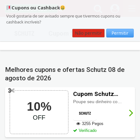
Cupons ou Cashback
Você gostaria de ser avisado sempre que tivermos cupons ou
cashback incríveis?
Cupom Schutz
Não permitir
Permitir
Melhores cupons e ofertas Schutz
08 de
agosto de 2026
Cupom Schutz
com 10% de
Poupe seu dinheiro com 10% de desconto ao usar este cupom primeira compra Schutz!
10%
desconto
OFF
3255 Pegos
Verificado