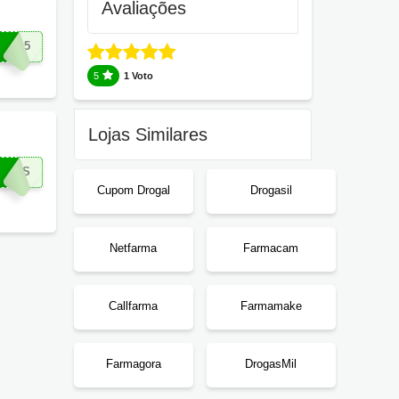
Avaliações
MO5
5
1 Voto
Lojas Similares
IROS
Cupom Drogal
Drogasil
Netfarma
Farmacam
Callfarma
Farmamake
Farmagora
DrogasMil