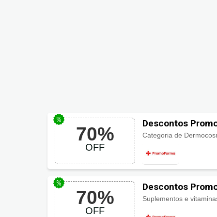
Descontos Promo
70%
Dermocosmético
Categoria de Dermocosm
OFF
Descontos Promo
70%
Suplementos e vitamina
OFF