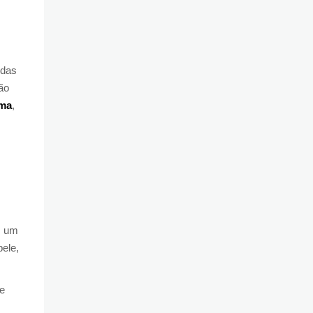
das
ão
ma
,
m um
pele,
te