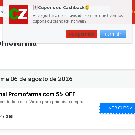
Cupons ou Cashback
L
Você gostaria de ser avisado sempre que tivermos
cupons ou cashback incríveis?
Não permitir
Permitir
omofarma
arma
06 de agosto de 2026
nal Promofarma com 5% OFF
m todo o site. Válido para primeira compra
CUPOMZEI
VER CUPOM
47 dias