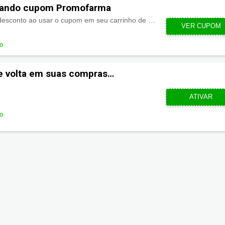
sando cupom Promofarma
Economize com 5% de desconto ao usar o cupom em seu carrinho de compras
VER CUPOM
PRO
do
e volta em suas compras
CUPOMZE
ATIVAR
do