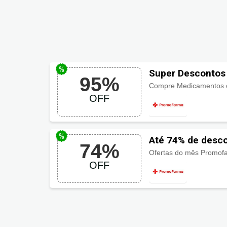
Super Descontos
95%
Medicamentos
Compre Medicamentos c
OFF
Até 74% de desc
74%
Ofertas do mês Promofa
OFF