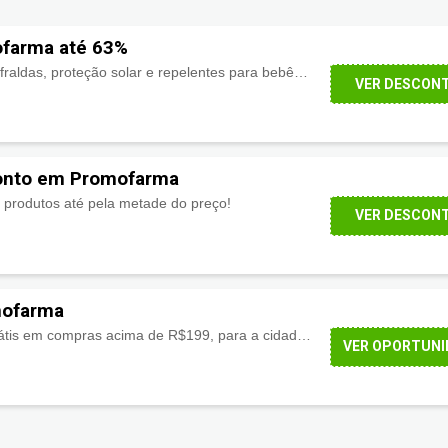
farma até 63%
Itens de amamentação, fraldas, proteção solar e repelentes para bebês, Higiene Oral infantil Mamãe e Gestante Cuidados e Acessórios para Bebês
VER DESCON
onto em Promofarma
produtos até pela metade do preço!
VER DESCON
mofarma
Economize com frete grátis em compras acima de R$199, para a cidade de São Paulo!
VER OPORTUNI