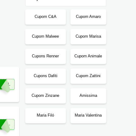
Cupom C&A
Cupom Amaro
Cupom Malwee
Cupom Marisa
Cupons Renner
Cupom Animale
Cupons Dafiti
Cupom Zattini
SOUL
Cupom Zinzane
Amissima
Maria Filó
Maria Valentina
OMPRA