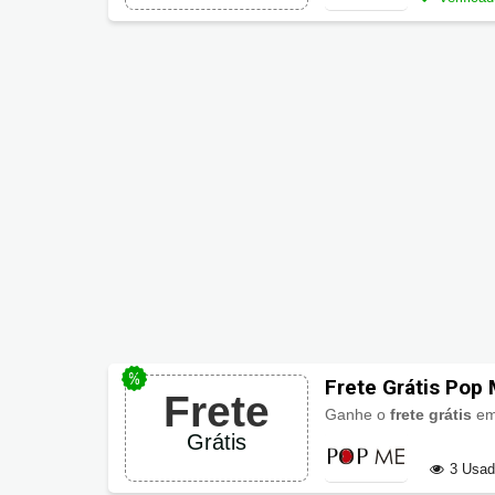
Frete Grátis Pop
Frete
Ganhe o
frete grátis
em 
Grátis
3 Usa