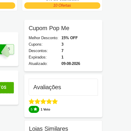
10 Ofertas
Cupom Pop Me
Melhor Desconto:
15% OFF
Cupons:
3
OP15
Descontos:
7
Expirados:
1
Atualizado:
09-08-2026
Avaliações
TOS
5
1 Voto
Lojas Similares