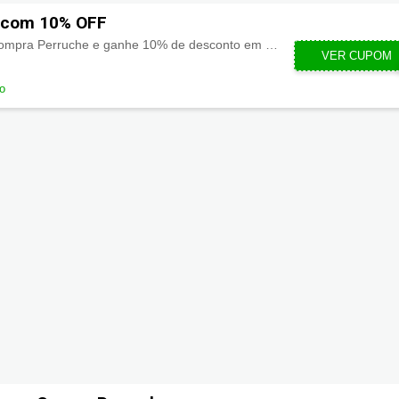
 com 10% OFF
Use o cupom primeira compra Perruche e ganhe 10% de desconto em seu pedido.
VER CUPOM
PRIMEI
do