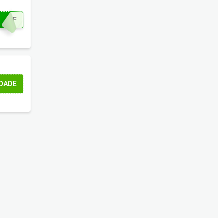
0OFF
DADE