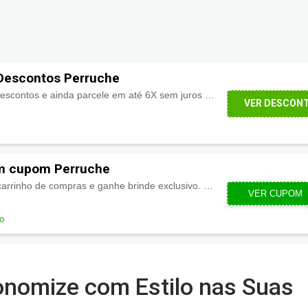
escontos Perruche
Aproveite os melhores descontos e ainda parcele em até 6X sem juros + Brinde exclusivo!
VER DESCON
m cupom Perruche
Insira o cupom em seu carrinho de compras e ganhe brinde exclusivo. Por tempo limitado!
AOVAI_XI
VER CUPOM
do
nomize com Estilo nas Suas