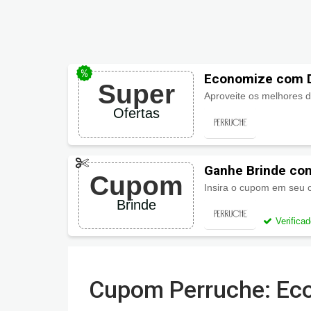
Economize com D
Super
Ofertas
Ganhe Brinde co
Cupom
Brinde
Verifica
Cupom Perruche: Eco