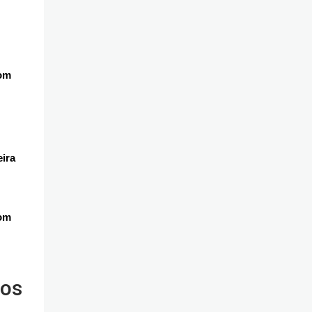
pom
ira
com
vos