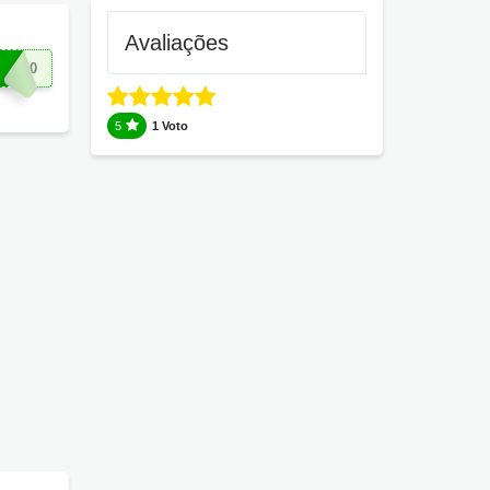
Avaliações
RA10
5
1 Voto