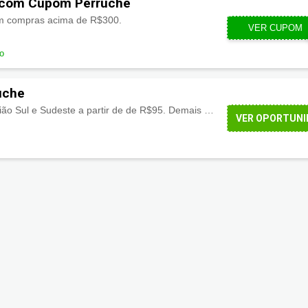
 com Cupom Perruche
m compras acima de R$300.
VER CUPOM
3
do
uche
Ganhe Frete Grátis Região Sul e Sudeste a partir de de R$95. Demais regiões a partir de R$190.
VER OPORTUNI