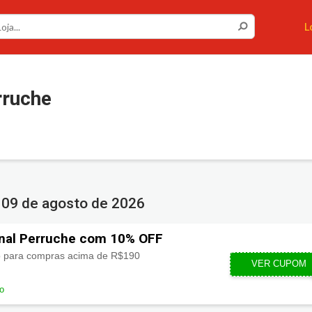
L
ruche
e
09 de agosto de 2026
nal Perruche com 10% OFF
 para compras acima de R$190
VER CUPOM
1
do