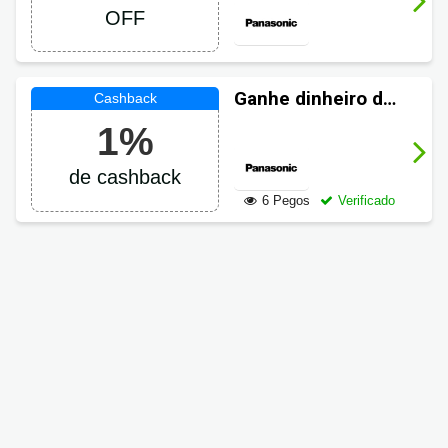
desconto
OFF
Ganhe dinheiro de
volta em suas
1%
compras
Panasonic
de cashback
6 Pegos
Verificado