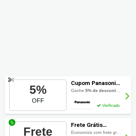
Cupom Panasonic
5%
5% OFF na sua
Ganhe
5% de desconto
na sua p
primeira compra
OFF
Verificado
Frete Grátis
Frete
Panasonic
Economize com frete grátis em produtos sinalizados no site ou datas sazonais!