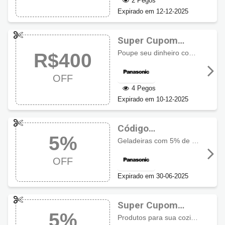
2 Pegos
Expirado em 12-12-2025
Super Cupom
Panasonic com
Poupe seu dinheiro com R$400,00 de desconto em produtos sinalizados.
R$400
R$400 OFF
OFF
4 Pegos
Expirado em 10-12-2025
Código
5%
promocional
Geladeiras com 5% de desconto. Produtos selecionados: NR-BB41PV1TA NR-BB41PV1TB NR-BB64PV1BA NR-BB64PV1BB.
Panasonic com 5%
OFF
OFF
Expirado em 30-06-2025
Super Cupom
5%
Panasonic com 5%
Produtos para sua cozinha com 5% de desconto no cupom. Produtos selecionados: HL-CX672BRPK KY-W648CLRPK NP-6M1MBKBRP