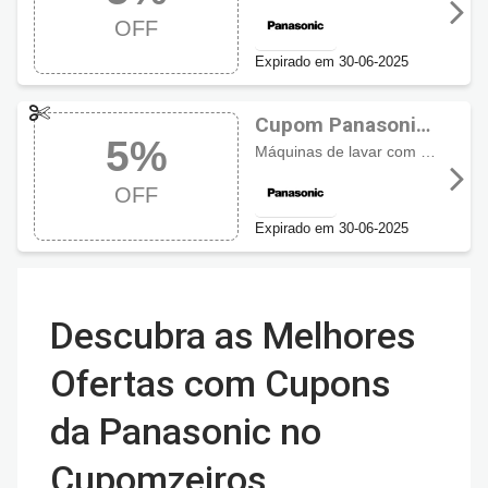
OFF
OFF
Expirado em 30-06-2025
Cupom Panasonic
5%
com 5% OFF
Máquinas de lavar com 5% de desconto no cupom. Produtos selecionados: NA-F130B1WA, NA-F130B1WB, NA-F120B1TA e NA-F120B1TB
OFF
Expirado em 30-06-2025
Descubra as Melhores
Ofertas com Cupons
da Panasonic no
Cupomzeiros