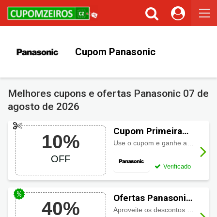
Cupom Panasonic
Melhores cupons e ofertas Panasonic
07 de
agosto de 2026
Cupom Primeira
10%
Compra Panasonic
Use o cupom e ganhe até 10% de desconto em seu primeiro pedido!
até 10% OFF
OFF
Verificado
Ofertas Panasonic
40%
com até 40% de
Aproveite os descontos imperdíveis do site.