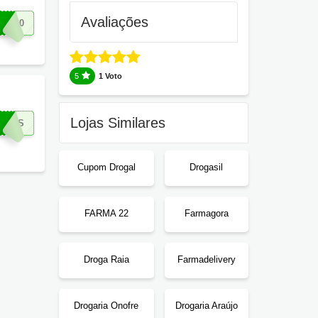
Avaliações
RA30
5
1 Voto
Lojas Similares
IROS
Cupom Drogal
Drogasil
FARMA 22
Farmagora
Droga Raia
Farmadelivery
Drogaria Onofre
Drogaria Araújo