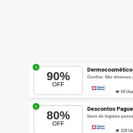
Dermocosmético
90%
OFF
54 Us
Descontos Pague
80%
Itens de higiene pess
OFF
218 U