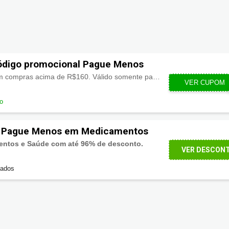
digo promocional Pague Menos
R$30.00 de desconto em compras acima de R$160. Válido somente para o estado de Pernambuco. Oferta exclusiva para e-commerce.
PERNAMBU
VER CUPOM
do
s Pague Menos em Medicamentos
entos e Saúde com até 96% de desconto.
VER DESCON
sados