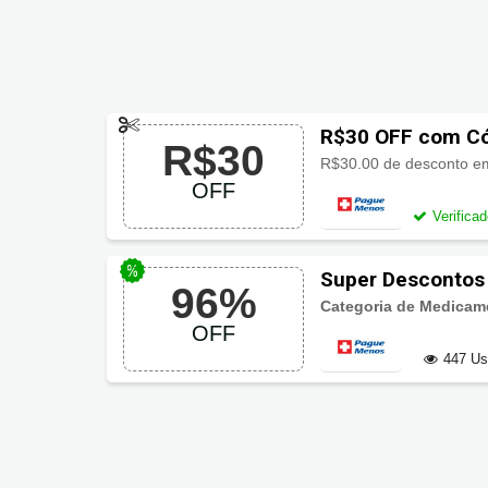
R$30 OFF com Có
R$30
OFF
Verifica
Super Desconto
96%
Categoria de Medicam
OFF
447 U