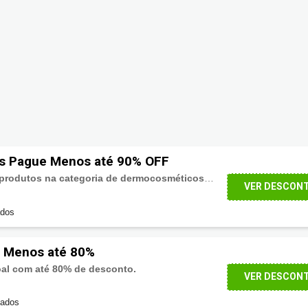
s Pague Menos até 90% OFF
Confira: São diversos produtos na categoria de dermocosméticos e beleza com desconto de até 90%!
VER DESCON
ados
 Menos até 80%
oal com até 80% de desconto.
VER DESCON
sados