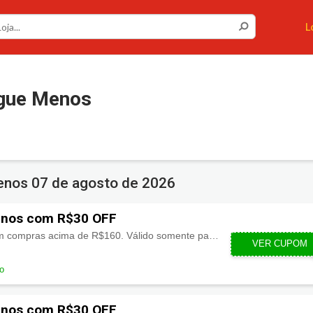
L
gue Menos
Menos
07 de agosto de 2026
nos com R$30 OFF
R$30.00 de desconto em compras acima de R$160. Válido somente para o estado da Bahia. Oferta exclusiva para e-commerce.
VER CUPOM
BAH
do
nos com R$30 OFF