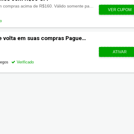
R$30.00 de desconto em compras acima de R$160. Válido somente para o estado do Ceara. Oferta exclusiva para e-commerce.
VER CUPOM
CEA
do
e volta em suas compras Pague
CUPOMZE
ATIVAR
Pegos
Verificado