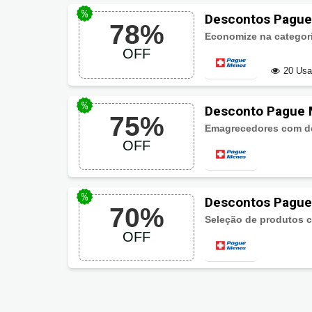
Descontos Pague
78%
Economize na categor
OFF
20 Us
Desconto Pague 
75%
Emagrecedores com de
OFF
Descontos Pague
70%
Seleção de produtos c
OFF