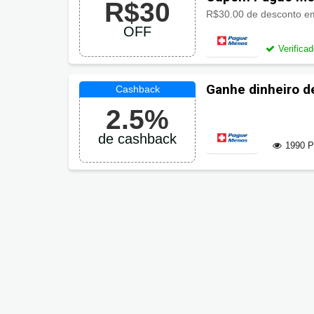
R$30
OFF
Verifica
Ganhe dinheiro d
Menos
2.5%
de cashback
1990 