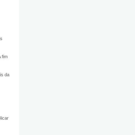
as
A fim
is da
licar