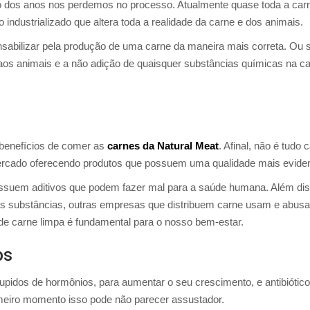
o dos anos nos perdemos no processo. Atualmente quase toda a car
industrializado que altera toda a realidade da carne e dos animais.
sabilizar pela produção de uma carne da maneira mais correta. Ou s
os animais e a não adição de quaisquer substâncias químicas na ca
 benefícios de comer as
carnes da Natural Meat
. Afinal, não é tudo 
ercado oferecendo produtos que possuem uma qualidade mais evide
suem aditivos que podem fazer mal para a saúde humana. Além dis
sas substâncias, outras empresas que distribuem carne usam e abus
de carne limpa é fundamental para o nosso bem-estar.
os
idos de hormônios, para aumentar o seu crescimento, e antibiótico
imeiro momento isso pode não parecer assustador.