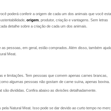
você poderá conferir a origem de cada um dos animais que você est
ustentabilidade,
origem
, produtor, criação e vantagens. Sem letras
cada detalhe sobre a criação de cada um dos animais.
e as pessoas, em geral, estão comprados. Além disso, também ajud
tural Meat.
ias e limitações. Tem pessoas que comem apenas carnes brancas,
 como algumas pessoas não gostam de carne suína, apenas bovina.
t são divididas. Confira abaixo as divisões detalhadamente.
s pela Natural Meat. Isso pode se dar devido ao curto tempo no mer