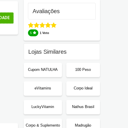
Avaliações
DADE
5
1 Voto
Lojas Similares
Cupom NATULHA
100 Peso
eVitamins
Corpo Ideal
LuckyVitamin
Nathus Brasil
Corpo & Suplemento
Madrugão