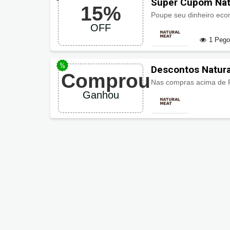
Super Cupom Nat
15%
Poupe seu dinheiro ec
OFF
1 Peg
Descontos Natur
Comprou
Nas compras acima de
Ganhou