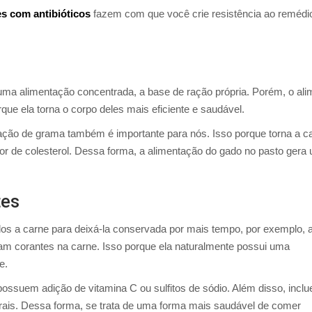
s com antibióticos
fazem com que você crie resistência ao remédio
ma alimentação concentrada, a base de ração própria. Porém, o ali
rque ela torna o corpo deles mais eficiente e saudável.
tação de grama também é importante para nós. Isso porque torna a c
or de colesterol. Dessa forma, a alimentação do gado no pasto gera
tes
s a carne para deixá-la conservada por mais tempo, por exemplo, 
am corantes na carne. Isso porque ela naturalmente possui uma
e.
ossuem adição de vitamina C ou sulfitos de sódio. Além disso, incl
rais. Dessa forma, se trata de uma forma mais saudável de comer