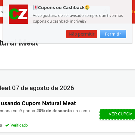
Cupons ou Cashback
L
Você gostaria de ser avisado sempre que tivermos
cupons ou cashback incríveis?
Não permitir
Permitir
ural Meat
Meat
07 de agosto de 2026
 usando Cupom Natural Meat
semana você ganha
20% de desconto
na compra do Filé de Salmão.
VER CUPOM
PROMO
os
Verificado