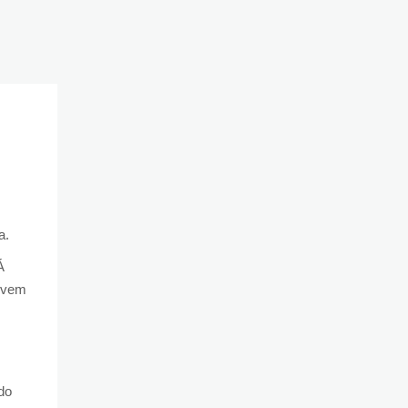
la.
Á
 vem
do