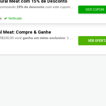
ural Meat com 15% de Desconto
onomizando
15% de desconto
com este cupom primeira compra Natural Meat.
VER CUPOM
PRIMEI
os
Verificado
al Meat: Compre & Ganhe
 R$100,00 você
ganha um mimo exclusivo
: 1 Pacote de Coxa de Frango Orgânico da Natural Meat.
VER OFERT