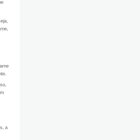
ne
eja,
rne,
carne
nte.
so,
am
s, a