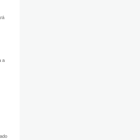
ará
a a
cado