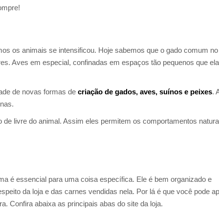
ompre!
mos os animais se intensificou. Hoje sabemos que o gado comum no
ores. Aves em especial, confinadas em espaços tão pequenos que el
dade de novas formas de
criação de gados, aves, suínos e peixes
. 
gnas.
o de livre do animal. Assim eles permitem os comportamentos natura
ma é essencial para uma coisa específica. Ele é bem organizado e
peito da loja e das carnes vendidas nela. Por lá é que você pode ap
. Confira abaixa as principais abas do site da loja.