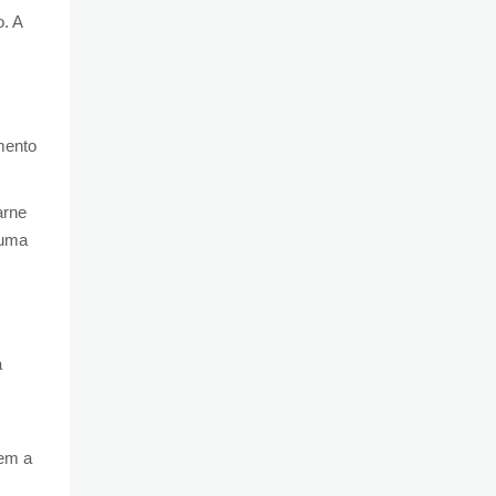
. A
mento
arne
 uma
a
uem a