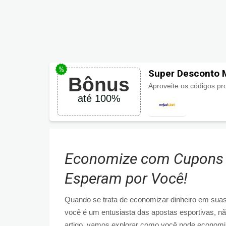
Super Desconto 
Bônus
até 100%
Economize com Cupons M
Esperam por Você!
Quando se trata de economizar dinheiro em suas
você é um entusiasta das apostas esportivas, nã
artigo, vamos explorar como você pode economi