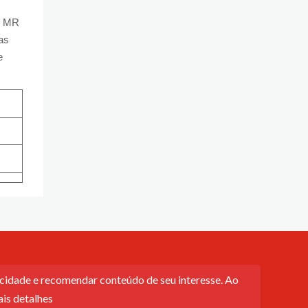
s MR
as
e
icidade e recomendar conteúdo de seu interesse. Ao
is detalhes