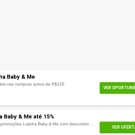
nha Baby & Me
átis nas compras acima de R$120.
VER OPORTUNI
a Baby & Me até 15%
Confira aqui a seção de promoções Lojinha Baby & Me com descontos de até 15% levando mais unidades!
VER OFERT