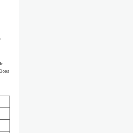
u
de
 Boas