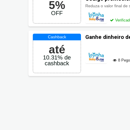
5%
Reduza o valor final d
OFF
Verifica
Ganhe dinheiro d
Baby & Me
até
10.31% de
8 Peg
cashback