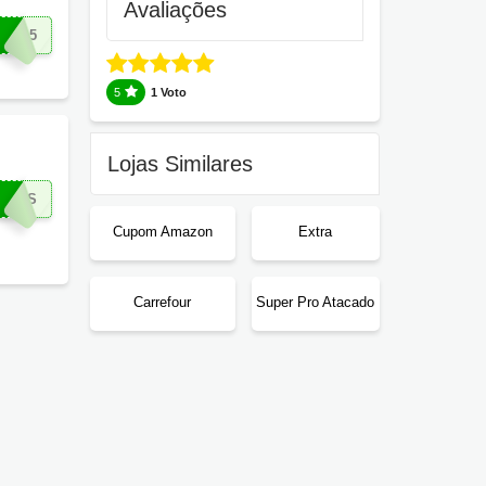
Avaliações
ICK5
5
1 Voto
Lojas Similares
IROS
Cupom Amazon
Extra
Carrefour
Super Pro Atacado