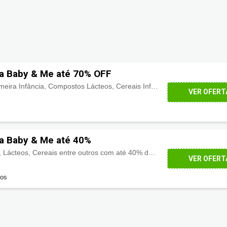
a Baby & Me até 70% OFF
Fórmulas Infantis de Primeira Infância, Compostos Lácteos, Cereais Infantis, Lanchinhos, Suplementos Infantis entre outros com até 70% de desconto.
VER OFERT
a Baby & Me até 40%
Suplementos Gestantes, Lácteos, Cereais entre outros com até 40% de desconto na categoria adulto!
VER OFERT
dos