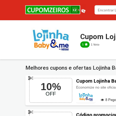
Cupom Loj
5
1 Voto
Melhores cupons e ofertas Lojinha 
Cupom Lojinha B
10%
OFF
8 Peg
Código promocio