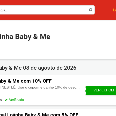
L
inha Baby & Me
Baby & Me
08 de agosto de 2026
aby & Me com 10% OFF
Economize no site oficial NESTLÉ: Use o cupom e ganhe 10% de desconto na primeira compra!
BOASVIND
VER CUPOM
os
Verificado
nal Lojinha Baby & Me com 5% OFF