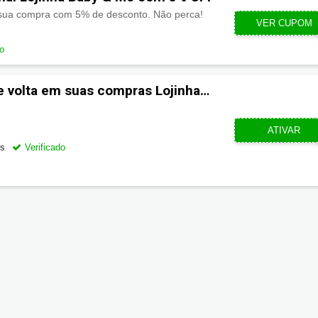
e sua compra com 5% de desconto. Não perca!
VER CUPOM
CL
do
e volta em suas compras Lojinha
CUPOMZE
ATIVAR
os
Verificado