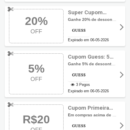
Super Cupom
20%
Guess com 20%
Ganhe 20% de desconto levando 2 peças ou mais + uma caixa presenteável P
OFF
OFF
Expirado em 06-05-2026
Cupom Guess: 5%
de desconto
Ganhe 5% de desconto em óculos da GUESS da seleção.
5%
OFF
3 Pegos
Expirado em 06-05-2026
Cupom Primeira
Compra Guess:
Em compras acima de R$150,00 ganhe R$20,00 de desconto com este cupom Guess. Aproveite!
R$20
R$20 OFF
OFF