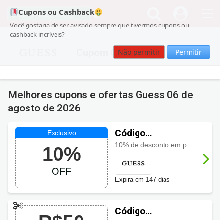
Cupons ou Cashback
Você gostaria de ser avisado sempre que tivermos cupons ou
cashback incríveis?
Cupom Guess
Não permitir
Permitir
Melhores cupons e ofertas Guess
06 de
agosto de 2026
Código
promocional
10% de desconto em pedidos acima de R$200, sendo 1 por cpf, e o cupom não é acumulativo com outras promoções.
10%
Guess com 10%
OFF
OFF
Expira em 147 dias
Código