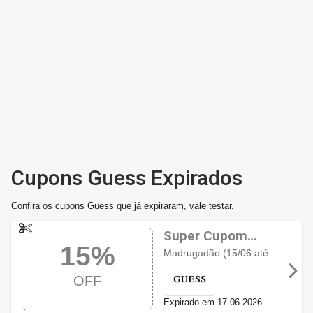
Cupons Guess Expirados
Confira os cupons Guess que já expiraram, vale testar.
Super Cupom
15%
Guess com 15%
Madrugadão (15/06 até 17/06 das 23h até 11h) - Extra 15% OFF via cupom (exceto relógios e óculos).
OFF
OFF
Expirado em 17-06-2026