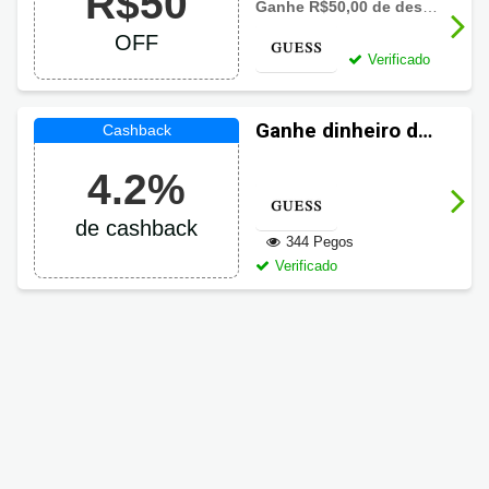
R$50
promocional
Ganhe R$50,00 de desconto na 1º Compra (a partir de R$300,00) na loja Guess!
Guess com R$50
OFF
OFF
Verificado
Ganhe dinheiro de
volta em suas
4.2%
compras Guess
de cashback
344 Pegos
Verificado