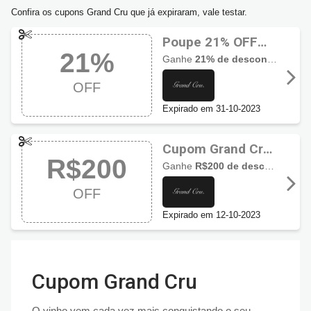
Confira os cupons Grand Cru que já expiraram, vale testar.
Poupe 21% OFF
21%
usando cupom
Ganhe
21% de desconto
nos pla
Grand Cru
OFF
Expirado em 31-10-2023
Cupom Grand Cru
R$200
R$200 de
Ganhe
R$200 de desconto
válid
desconto
OFF
Expirado em 12-10-2023
Cupom Grand Cru
O vinho vem cada vez mais conquistando o seu