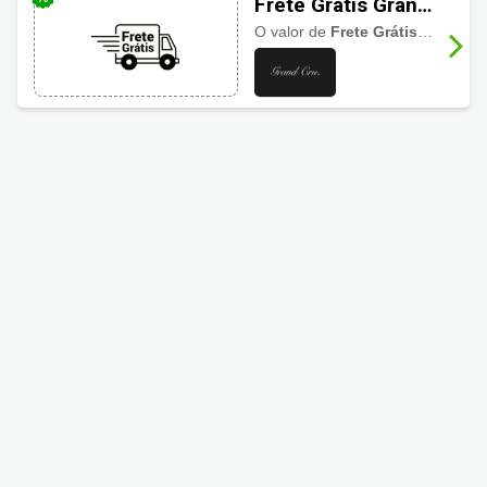
Frete Grátis Grand
Cru
O valor de
Frete Grátis
varia con