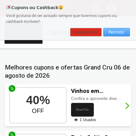
Cupons ou Cashback
Você gostaria de ser avisado sempre que tivermos cupons ou
cashback incríveis?
Cupom Grand Cru
Não permitir
Permitir
Melhores cupons e ofertas Grand Cru
06 de
agosto de 2026
Vinhos em
40%
promoção na
Confira e aproveite diversos vinho em promoção no site, com
Grand Cru: até 40%
OFF
OFF
1 Usados