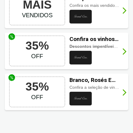
MAIS
vendidos Grand
Confira os mais vendidos da Grand Cru em oferta com
Cru
VENDIDOS
Confira os vinhos
35%
pontuados da
Descontos imperdíveis de até 35%
Grand Cru com até
OFF
35% de economia
Branco, Rosés E
35%
Espumantes com
Confira a seleção de vinhos Brancos, Rosés e Espumantes com
até 35% OFF
OFF