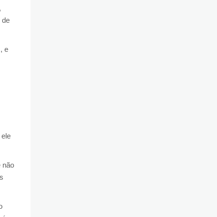
,
 de
, e
 ele
e não
as
o