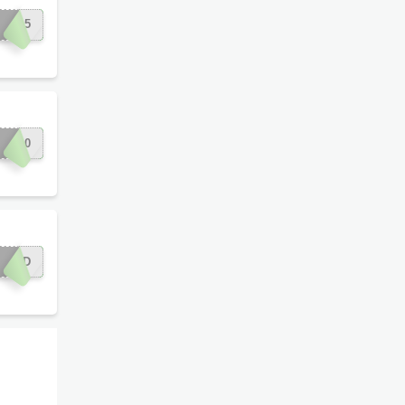
XEN5
NT10
ROAD