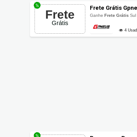
Frete Grátis Gpn
Frete
Ganhe
Frete Grátis
Sul
Grátis
4 Usa