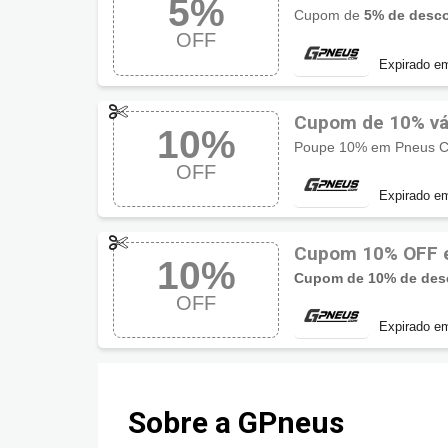
5%
Cupom de
5% de desc
OFF
Expirado e
Cupom de 10% vál
10%
Continental
Poupe 10% em Pneus Co
OFF
Expirado e
Cupom 10% OFF 
10%
Cupom de 10% de des
OFF
Expirado e
Sobre a GPneus