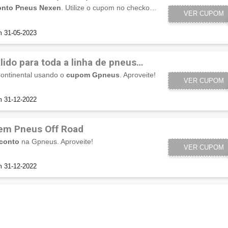
onto Pneus Nexen
. Utilize o cupom no checkout e aproveite!
VER CUPOM
NE
m 31-05-2023
ido para toda a linha de pneus
ntinental usando o
cupom Gpneus
. Aproveite!
VER CUPOM
CO
m 31-12-2022
em Pneus Off Road
conto
na Gpneus. Aproveite!
VER CUPOM
OFF
m 31-12-2022