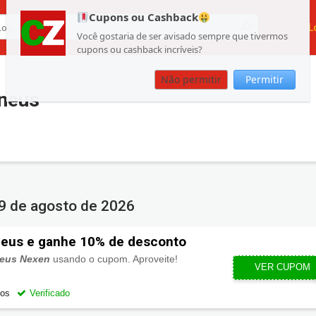
Cupons ou Cashback
L
Você gostaria de ser avisado sempre que tivermos
cupons ou cashback incríveis?
Não permitir
Permitir
neus
9 de agosto de 2026
eus e ganhe 10% de desconto
eus Nexen
usando o cupom. Aproveite!
VER CUPOM
NEX
gos
Verificado