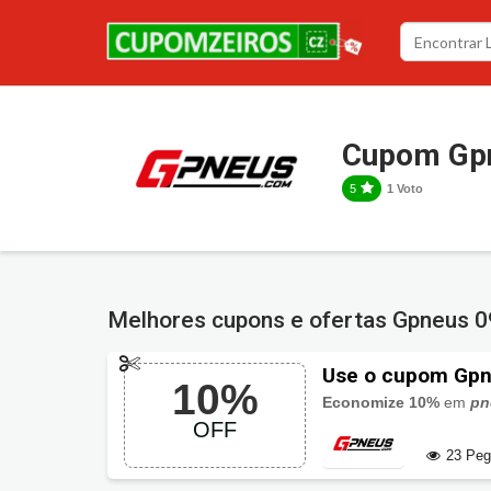
Cupom Gp
5
1 Voto
Melhores cupons e ofertas Gpneus
0
Use o cupom Gpn
10%
Economize 10%
em
pn
OFF
23 Pe