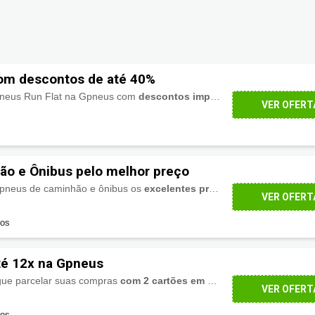
com descontos de até 40%
 pneus Run Flat na Gpneus com
descontos imperdíveis de até 40%
.
VER OFERT
ão e Ônibus pelo melhor preço
e pneus de caminhão e ônibus os
excelentes preços e top marcas
: Du
VER OFERT
dos
é 12x na Gpneus
ue parcelar suas compras
com 2 cartões em até 12x
. Aproveite!
VER OFERT
dos