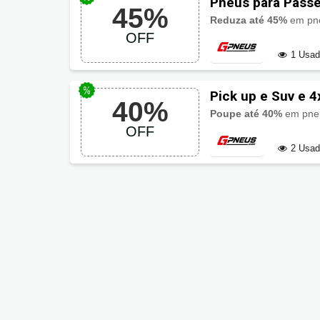
Pneus para Pass
45%
Reduza até 45%
em pne
OFF
1 Usa
Pick up e Suv e 
40%
Poupe até 40%
em pneus
OFF
2 Usa