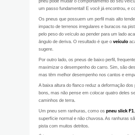
pneu pode mudar o comportamento do seu veícu
um passo fundamental! E você já encontrou, e
Os pneus que possuem um perfil mais alto tende
impacto de terrenos irregulares e buracos na pi
pelo peso do veículo ao pender para um lado acab
ângulo de deriva. O resultado é que o
veículo
aca
sugere.
Por outro lado, os pneus de baixo perfil, freque
maximizar o desempenho do carro. Sim, são desc
mas têm melhor desempenho nos cantos e empa
A baixa altura do flanco reduz a deformação do
bons, mas não pense em colocar quatro deles se 
caminhos de terra.
Um pneu sem ranhuras, como os
pneu slick F1
superfície normal e não chuvosa. As ranhuras s
pista com muitos detritos.