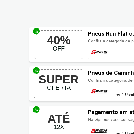
Pneus Run Flat 
40%
Confira a categoria de
OFF
Pneus de Caminh
SUPER
Confira na categoria d
OFERTA
1 Usa
Pagamento em at
ATÉ
Na Gpneus você conseg
12X
1 Usa