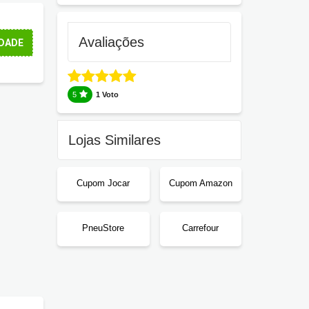
Avaliações
DADE
5
1 Voto
Lojas Similares
Cupom Jocar
Cupom Amazon
PneuStore
Carrefour