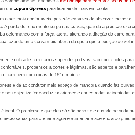
lo completamente. Escolher a
melhor loja para comprar pneus online
 com um
cupom Gpneus
para ficar ainda mais em conta.
m a ser mais confortáveis, pois são capazes de absorver melhor o
sta. A perda de rendimento surge nas curvas, quando a pressão exerc
a deformando com a força lateral, alterando a direção do carro para
ba fazendo uma curva mais aberta do que o que a posição do volan
ntemente utilizados em carros super desportivos, são concebidos para
onfortáveis, propensos a cortes e lágrimas, são ásperos e barulhen
relham bem com rodas de 15″ e maiores.
s pneus e dá ao condutor mais espaço de manobra quando faz curvas
o seu objectivo for conduzir diariamente em estradas acidentadas o
, é ideal. O problema é que eles só são bons se e quando se anda n
ão necessárias para drenar a água e aumentar a aderência do pneu 