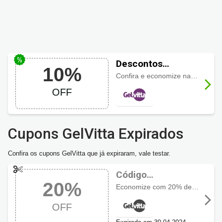
Descontos
10%
GelVitta com 10%
Confira e economize na seleção de
OFF em Vitaminas
OFF
Cupons GelVitta Expirados
Confira os cupons GelVitta que já expiraram, vale testar.
Código
20%
promocional
Economize com 20% de desconto em encapsulado. Neste link!
GelVitta com 20%
OFF
OFF