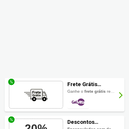
Frete Grátis
GelVitta
Ganhe o
frete grátis
região Sudeste nas compras acima de R$250,00.
Descontos
20%
Progressivos