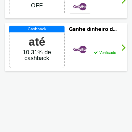
OFF
OFF
Ganhe dinheiro de
volta em suas
até
compras GelVitta
10.31% de
Verificado
cashback