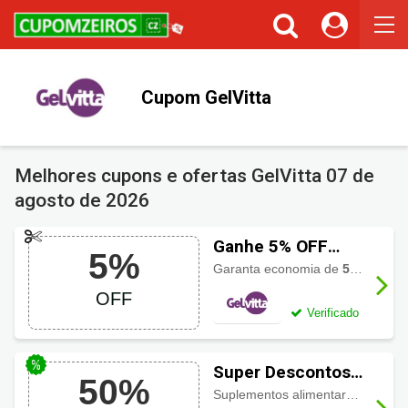
Cupom GelVitta
Melhores cupons e ofertas GelVitta
07 de
agosto de 2026
Ganhe 5% OFF
5%
usando cupom
Garanta economia de
5% de desconto
GelVitta
OFF
Verificado
Super Descontos
50%
GelVitta até 50%
Suplementos alimentares com descontos imperdíveis até pela metade do preço.