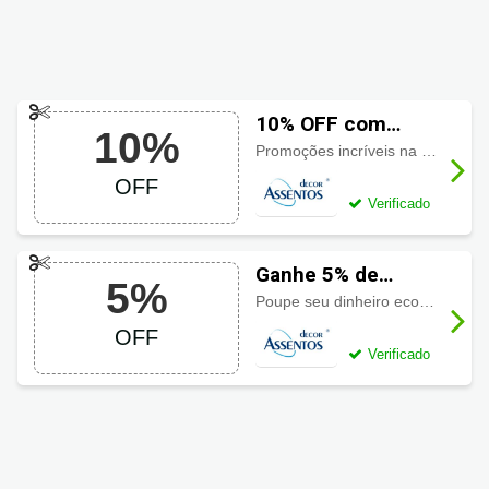
10% OFF com
10%
Cupom Decor
Promoções incríveis na loja completa de assentos sanitários (tampas de vaso), e ainda
Assentos
OFF
Verificado
Ganhe 5% de
5%
Desconto com
Poupe seu dinheiro economizando 5% com
Cupom Decor
OFF
Assentos
Verificado