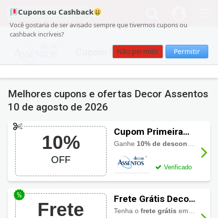
Cupons ou Cashback
Você gostaria de ser avisado sempre que tivermos cupons ou
cashback incríveis?
Cupom Decor Assentos
Não permitir
Permitir
Melhores cupons e ofertas Decor Assentos
10 de agosto de 2026
Cupom Primeira
10%
Compra Decor
Ganhe
10% de desconto
ao usar
Assentos: 10%
OFF
OFF
Verificado
Frete Grátis Decor
Frete
Assentos
Tenha o
frete grátis
em compras de acima de R$399,00. Válido para as regiões Sul e Sudeste.