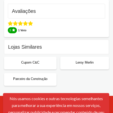
Avaliações
5
1 Voto
Lojas Similares
Cupom C&C
Leroy Merlin
Parceiro da Construção
Nós usamos cookies e outras tecnologias semelhantes
para melhorar a sua experiência em nossos serviços,
Contato
Sobre Nós
Política De Cookies
Termos De Uso
personalizar publicidade e recomendar conteúdo de seu