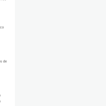
oco
os de
e
e