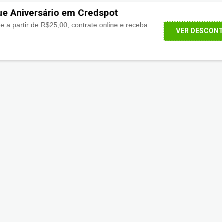
e Aniversário em Credspot
Empréstimo FGTS Saque a partir de R$25,00, contrate online e receba no PIX com a melhor taxa de juros do mercado.
VER DESCON