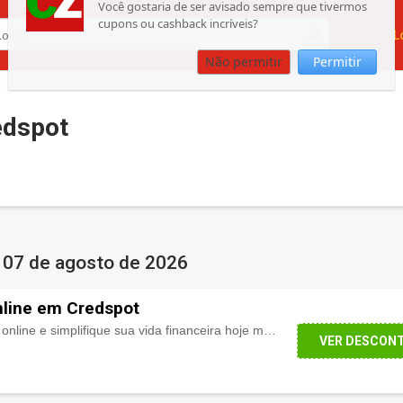
Cupons ou Cashback
L
Você gostaria de ser avisado sempre que tivermos
cupons ou cashback incríveis?
Não permitir
Permitir
dspot
t
07 de agosto de 2026
nline em Credspot
Simule seu FGTS 100% online e simplifique sua vida financeira hoje mesmo!
VER DESCON