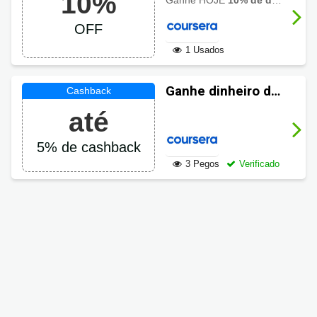
10%
Ganhe HOJE
10% de desconto
c
Coursera com 10%
OFF
OFF
1 Usados
Ganhe dinheiro de
volta em suas
até
compras Coursera
5% de cashback
3 Pegos
Verificado