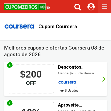
Cupons ou Cashback
Você gostaria de ser avisado sempre que tivermos cupons ou
cashback incríveis?
Cupom Coursera
Não permitir
Permitir
Melhores cupons e ofertas Coursera
08 de
agosto de 2026
Descontos
$200
Coursera com
Ganhe
$200 de desconto
na ass
$200 OFF
OFF
8 Usados
Aproveite
desconto