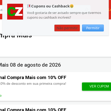
Cupons ou Cashback
L
Você gostaria de ser avisado sempre que tivermos
cupons ou cashback incríveis?
Não permitir
Permitir
mpra Mais
Mais
08 de agosto de 2026
nal Compra Mais com 10% OFF
0% de desconto em sua primeira compra!
VER CUPOM
VOL
do
nal Compra Mais com 10% OFF