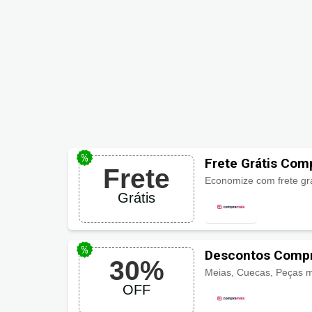
Frete Grátis Com
Frete
Grátis
Descontos Compr
30%
OFF