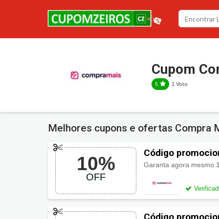
Cupom Co
5
1 Voto
Melhores cupons e ofertas Compra 
Código promocio
10%
Garanta agora mesmo 1
OFF
Verifica
Código promocio