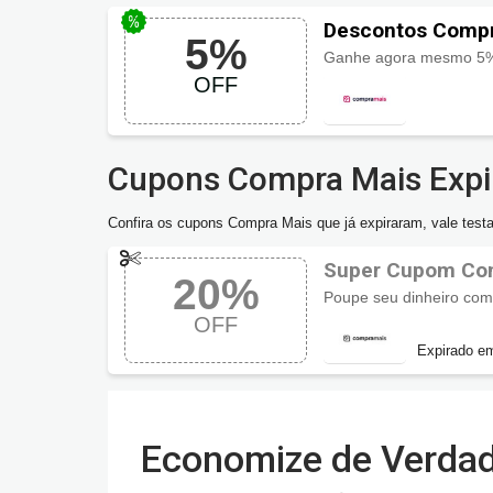
Descontos Comp
5%
Ganhe agora mesmo 5% d
OFF
Cupons Compra Mais Expi
Confira os cupons Compra Mais que já expiraram, vale testa
Super Cupom Co
20%
Poupe seu dinheiro com
OFF
Expirado e
Economize de Verda