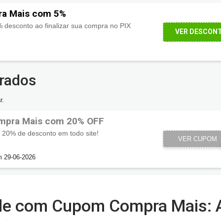
ra Mais com 5%
esconto ao finalizar sua compra no PIX
VER DESCON
rados
r.
mpra Mais com 20% OFF
 20% de desconto em todo site!
VER CUPOM
MA
m 29-06-2026
de com Cupom Compra Mais: 