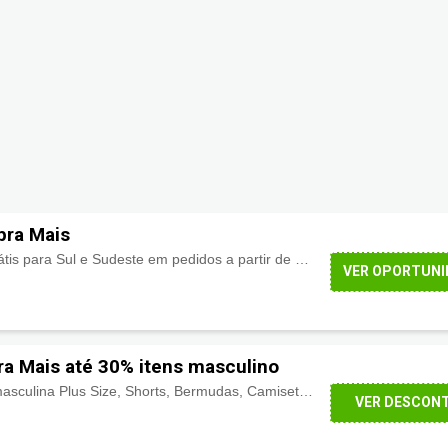
pra Mais
Economize com frete grátis para Sul e Sudeste em pedidos a partir de R$169 e para restante do Brasil acima de R$299
VER OPORTUNI
a Mais até 30% itens masculino
Meias, Cuecas, Peças masculina Plus Size, Shorts, Bermudas, Camisetas e mais com até 30% de desconto!
VER DESCON