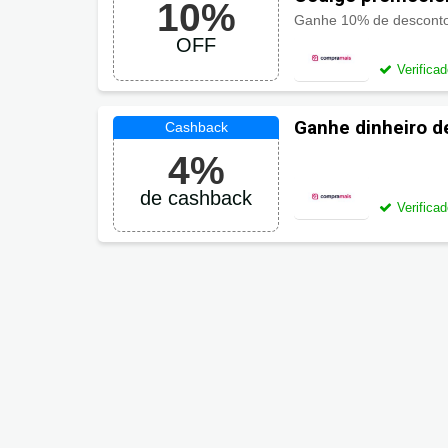
10%
Ganhe 10% de desconto 
OFF
Verifica
Ganhe dinheiro d
Mais
4%
de cashback
Verifica