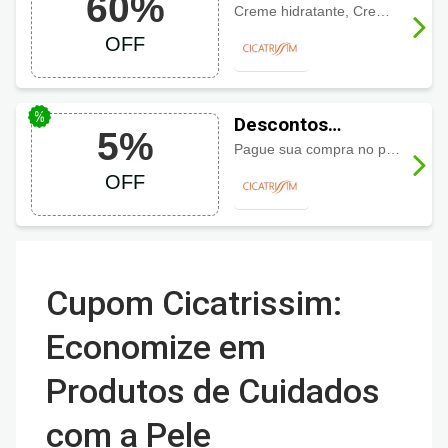
60%
Cicatrissim até
Creme hidratante, Creme para estrias, Estrias Brancas ou Estrias Vermelhas com até 60% de desconto. Imperdível!
60%
OFF
Descontos
5%
Cicatrissim com
Pague sua compra no pix e ganhe 5% de desconto
5% a vista
OFF
Cupom Cicatrissim:
Economize em
Produtos de Cuidados
com a Pele