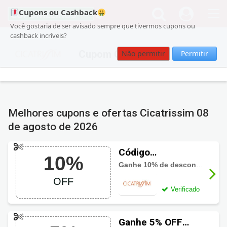
Cupons ou Cashback
Você gostaria de ser avisado sempre que tivermos cupons ou
cashback incríveis?
Cupom Cicatrissim
Não permitir
Permitir
Melhores cupons e ofertas Cicatrissim
08
de agosto de 2026
Código
10%
promocional
Ganhe 10% de desconto com a promoção 10 anos Cicatrissim
Cicatrissim com
OFF
10% OFF
Verificado
Ganhe 5% OFF