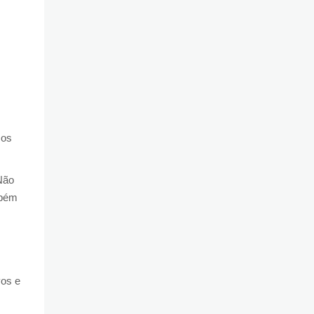
 os
Não
mbém
vos e