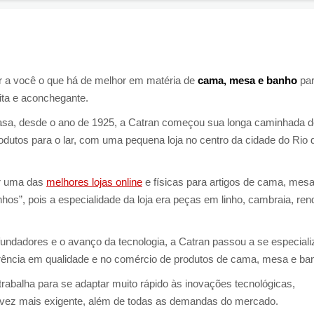
er a você o que há de melhor em matéria de
cama, mesa e banho
par
ita e aconchegante.
asa, desde o ano de 1925, a Catran começou sua longa caminhada d
odutos para o lar, com uma pequena loja no centro da cidade do Rio 
ar uma das
melhores lojas online
e físicas para artigos de cama, mesa
os”, pois a especialidade da loja era peças em linho, cambraia, ren
ndadores e o avanço da tecnologia, a Catran passou a se especiali
rência em qualidade e no comércio de produtos de cama, mesa e ba
trabalha para se adaptar muito rápido às inovações tecnológicas,
a vez mais exigente, além de todas as demandas do mercado.