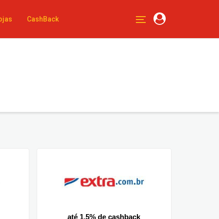
ojas
CashBack
até 1.5% de cashback