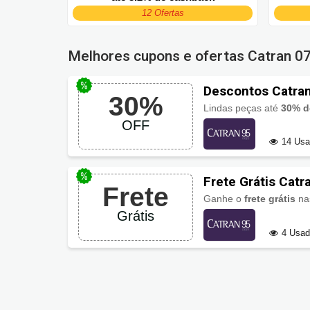
12 Ofertas
Melhores cupons e ofertas Catran
07
Descontos Catran
30%
Lindas peças até
30% d
OFF
14 Us
Frete Grátis Catr
Frete
Ganhe o
frete grátis
nas
Grátis
4 Usa