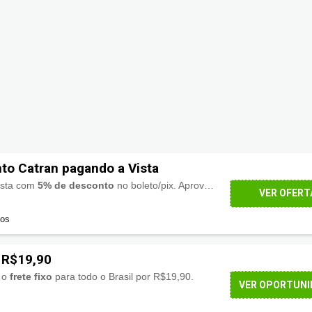
o Catran pagando a Vista
vista com
5% de desconto
no boleto/pix. Aproveite!
VER OFERT
dos
n R$19,90
 o
frete fixo
para todo o Brasil por R$19,90.
VER OPORTUNI