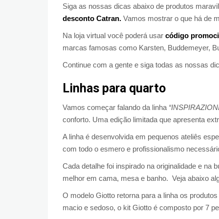
Siga as nossas dicas abaixo de produtos marav
desconto Catran.
Vamos mostrar o que há de me
Na loja virtual você poderá usar
código promoci
marcas famosas como Karsten, Buddemeyer, Buett
Continue com a gente e siga todas as nossas di
Linhas para quarto
Vamos começar falando da linha
“INSPIRAZION
conforto. Uma edição limitada que apresenta ex
A linha é desenvolvida em pequenos ateliês esp
com todo o esmero e profissionalismo necessári
Cada detalhe foi inspirado na originalidade e na
melhor em cama, mesa e banho. Veja abaixo algum
O modelo Giotto retorna para a linha os produto
macio e sedoso, o kit Giotto é composto por 7 p