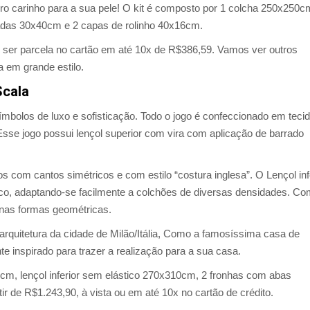
iro carinho para a sua pele! O kit é composto por 1 colcha 250x250c
adas 30x40cm e 2 capas de rolinho 40x16cm.
o ser parcela no cartão em até 10x de R$386,59. Vamos ver outros
a em grande estilo.
Scala
mbolos de luxo e sofisticação. Todo o jogo é confeccionado em teci
Esse jogo possui lençol superior com vira com aplicação de barrado
 com cantos simétricos e com estilo “costura inglesa”. O Lençol inf
co, adaptando-se facilmente a colchões de diversas densidades. C
 nas formas geométricas.
a arquitetura da cidade de Milão/Itália, Como a famosíssima casa de
te inspirado para trazer a realização para a sua casa.
0cm, lençol inferior sem elástico 270x310cm, 2 fronhas com abas
ir de R$1.243,90, à vista ou em até 10x no cartão de crédito.