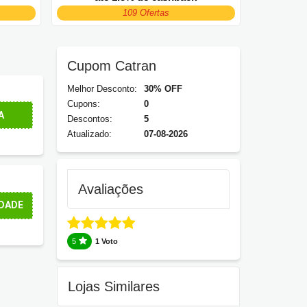
109 Ofertas
Cupom Catran
Melhor Desconto:
30% OFF
Cupons:
0
A
Descontos:
5
Atualizado:
07-08-2026
Avaliações
DADE
5
1 Voto
Lojas Similares