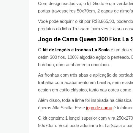
Com design exclusivo, o kit Giotto é um verdade
portas-travesseiros 50x70cm, 2 capas de almof
Você pode adquirir o kit por R$3.865,90, podend
produtos da linha Trussardi para vestir a sua cas
Jogo de Cama Queen 300 Fios La 
O
kit de lençóis e fronhas La Scala
é um dos sí
cetim 300 fios, 100% algodão egípcio penteado. 
bordado, com acabamento ondulado.
As fronhas com três abas e aplicação de bordados
trabalha com acabamento em bainha, sem elásti
design em estilo clássico, tanto nas cores como
Além disso, toda a linha foi inspirada na clássic
óperas Alla Scalla, Esse
jogo de cama
é totalmen
O kit contém: 1 lençol superior com vira 250x27
50x70cm. Você pode adquirir o kit La Scala a part