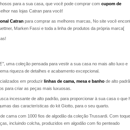
ilhosos para a sua casa, que você pode comprar com
cupom de
lhor nas lojas Catran para você!
onal Catran
para comprar as melhores marcas, No site você encont
ner, Marken Fassi e toda a linha de produtos da própria marca[
cas!
E”
, uma coleção pensada para vestir a sua casa no mais alto luxo e
trema riqueza de detalhes e acabamento excepcional.
ecializados em produzir
linhas de cama, mesa e banho
de alto padr
os para criar as peças mais luxuosas.
 busca incessante de alto padrão, para proporcionar à sua casa o que 
as das características do kit Giotto, para o seu quarto.
s de cama com 1000 fios de algodão da coleção Trussardi. Com toqu
eças, incluindo colcha, produzidos em algodão com fio penteado