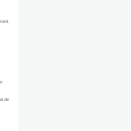
rará
ão
há de
e