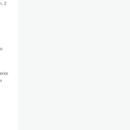
m, 2
do
erior
om