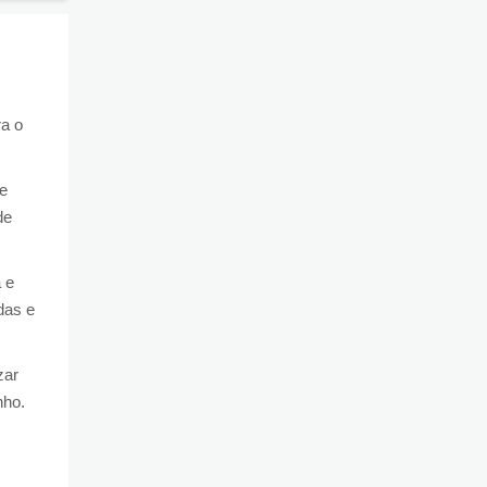
a o
e
de
 e
das e
zar
nho.