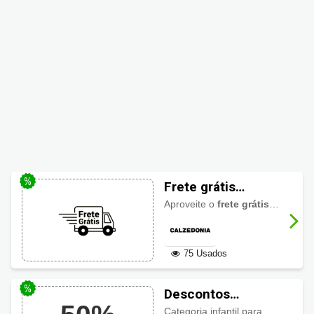
Frete grátis
Calzedonia
Aproveite o
frete grátis
na Calzed
75 Usados
Descontos
Calzedonia: Moda
Categoria infantil para menino e menina com