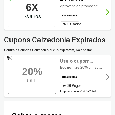
6X
Calzedonia
Aproveite as promoções do site com preços especiais e parcele suas compras em
S/Juros
5 Usados
Cupons Calzedonia Expirados
Confira os cupons Calzedonia que já expiraram, vale testar.
Use o cupom
Calzedonia e
Economize 20%
em sua primeira compra no site ao usar o
20%
ganhe 20% OFF
OFF
36 Pegos
Expirado em 28-02-2024