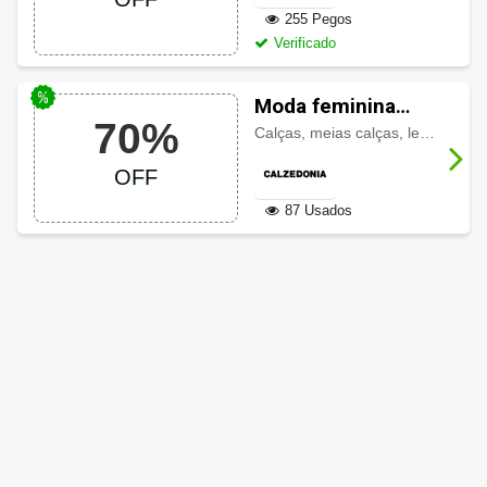
255 Pegos
Verificado
Moda feminina
70%
Calzedonia com
Calças, meias calças, leggings, jeans, meias, moda praia e mais, tudo com
até 70% OFF
OFF
87 Usados