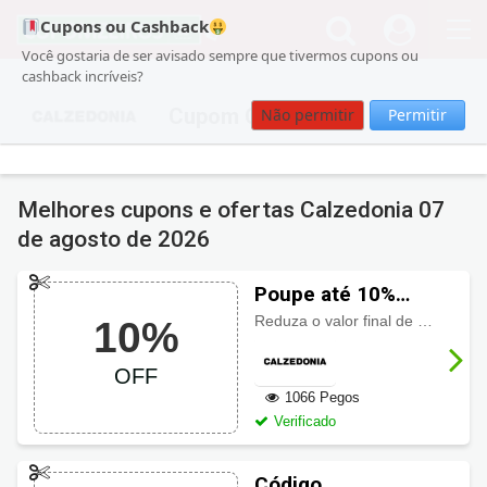
Cupons ou Cashback
Você gostaria de ser avisado sempre que tivermos cupons ou
cashback incríveis?
Cupom Calzedonia
Não permitir
Permitir
Melhores cupons e ofertas Calzedonia
07
de agosto de 2026
Poupe até 10%
OFF usando
Reduza o valor final de sua compra com até
10%
cupom Calzedonia
OFF
1066 Pegos
Verificado
Código