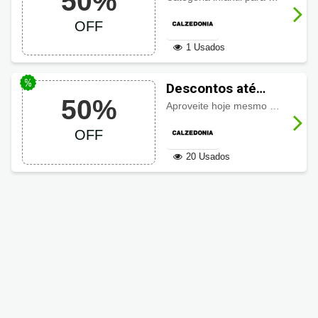
50%
infantil até 50%
OFF
OFF
1 Usados
Descontos até
50%
50% em moda
Aproveite hoje mesmo os
descon
praia na
OFF
Calzedonia
20 Usados