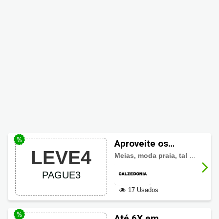
Aproveite os
LEVE4
descontos
Meias, moda praia, tal pai, tal filho e mais com promoções imperdíveis.
Calzedonia em
PAGUE3
moda masculina
17 Usados
Até 6X em