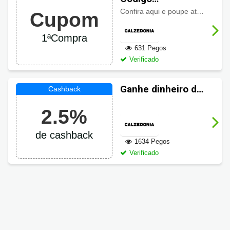
promocional
Confira aqui e poupe até
10% de
Cupom
Calzedonia até
10% OFF
1ªCompra
631 Pegos
Verificado
Ganhe dinheiro de
volta em suas
2.5%
compras
Calzedonia
de cashback
1634 Pegos
Verificado