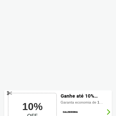
Ganhe até 10%
OFF usando
Garanta economia de
10% de desconto
10%
cupom Calzedonia
OFF