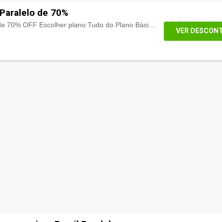
 Paralelo de 70%
Vitalício com Desconto de 70% OFF Escolher plano Tudo do Plano Básico Tudo do Plano Premium Todas as Certificações + Travessia + Travessia da Família + Método BP + Ciência Política
VER DESCON