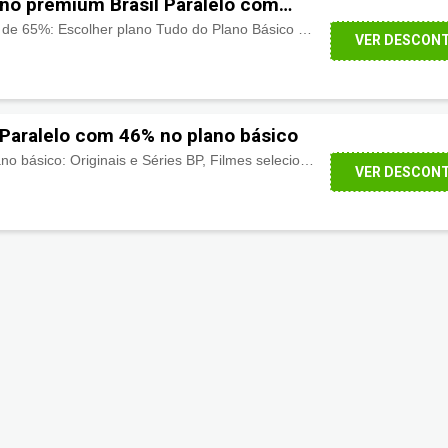
no premium Brasil Paralelo com
Premium com Desconto de 65%: Escolher plano Tudo do Plano Básico + Núcleo de formação + Escola da Família + Sociedade do Livro + Materiais de apoio em PDF!
VER DESCON
 Paralelo com 46% no plano básico
Desconto de 46% no plano básico: Originais e Séries BP, Filmes selecionados, Análises e sinopses, Catálogo infantil seguro, Clube de benefícios!
VER DESCON