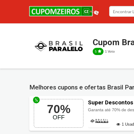
Cupom Bras
5
1 Voto
Melhores cupons e ofertas Brasil Pa
Super Descontos 
70%
Garanta até 70% de desc
OFF
1 Usa