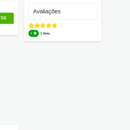
Avaliações
TOS
5
1 Voto