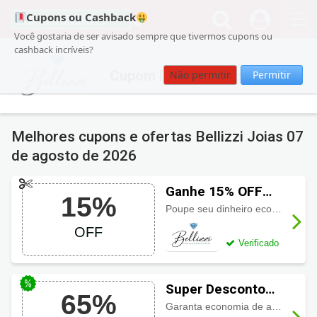
Cupons ou Cashback
Você gostaria de ser avisado sempre que tivermos cupons ou
cashback incríveis?
Cupom Bellizzi Joias
Não permitir
Permitir
Melhores cupons e ofertas Bellizzi Joias
07
de agosto de 2026
Ganhe 15% OFF
15%
usando o cupom
Poupe seu dinheiro economizando
Bellizzi Joias
OFF
Verificado
Super Desconto
65%
Bellizzi Joias até
Garanta economia de até
65% de