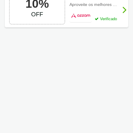
10%
usando Cupom
Aproveite os melhores descontos em blusas, casacos, corsário, leggings, moletons, shorts, tops entre outros e ainda poupe
Azzam Fitwear
OFF
Verificado