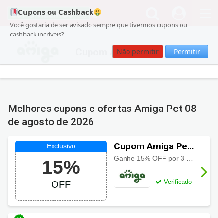
Cupons ou Cashback
Você gostaria de ser avisado sempre que tivermos cupons ou
cashback incríveis?
Cupom Amiga Pet
Não permitir
Permitir
Melhores cupons e ofertas Amiga Pet
08
de agosto de 2026
Cupom Amiga Pet
15% de desconto
Ganhe 15% OFF por 3 meses para novos assinantes.
15%
Verificado
OFF