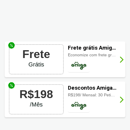
Frete grátis Amiga
Frete
Pet
Economize com frete grátis, verifique a disponibilidade para sua região e aproveite!
Grátis
Descontos Amiga
R$198
Pet: Amiga
R$198/ Mensal: 30 Petiscos Produtos Naturais, Frete Grátis, Sem Fidelidade, Amiga Nutri Care, Incluso Personalização, Acompanhamento e Ajustes individuais
Completa por
/Mês
R$198/mês