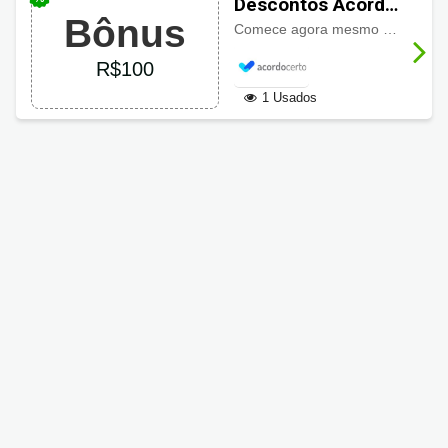
Descontos Acordo
Bônus
Certo: ganhe
Comece agora mesmo com
R$10
R$100 de bônus
R$100
1 Usados