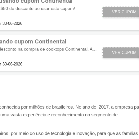
usando cupom Continental
50 de desconto ao usar este cupom!
VER CUPOM
5
m 30-06-2026
ando cupom Continental
Economize com 5% de desconto na compra de cooktops Continental. Aproveite!
VER CUPOM
C
m 30-06-2026
conhecida por milhões de brasileiros. No ano de 2017, a empresa p
m uma vasta experiência e reconhecimento no segmento de
ros, por meio do uso de tecnologia e inovação, para que as famílias