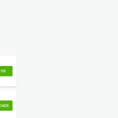
TOS
DADE