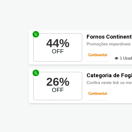
Fornos Continent
44%
OFF
1 Usa
Categoria de Fog
26%
Descontos
OFF