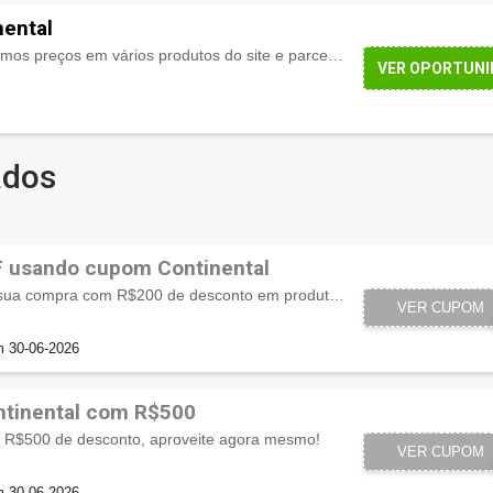
nental
Descontos incríveis e ótimos preços em vários produtos do site e parcelamento em até 10 vezes sem juros nos cartões se preferir.
VER OPORTUNI
ados
 usando cupom Continental
Reduza o valor final de sua compra com R$200 de desconto em produtos sinalizados!
VER CUPOM
20
m 30-06-2026
tinental com R$500
 R$500 de desconto, aproveite agora mesmo!
VER CUPOM
50
m 30-06-2026