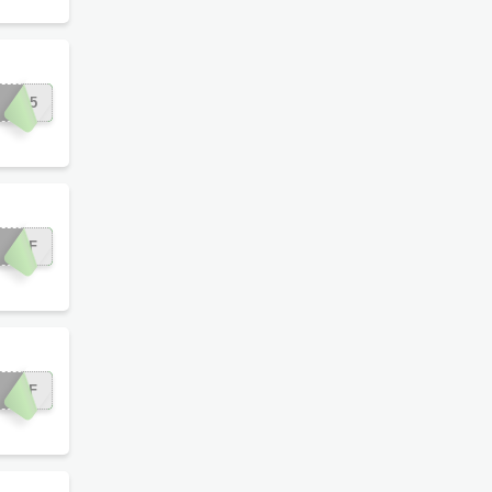
IZA5
0OFF
0OFF