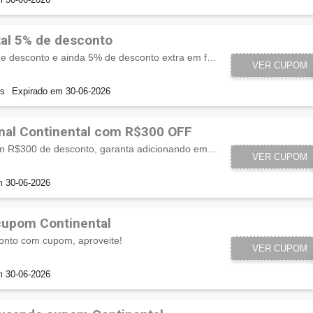
al 5% de desconto
Descontos de até 30% de desconto e ainda 5% de desconto extra em fornos Continental, aproveite e economize agora mesmo.
VER CUPOM
ATUAL
os
Expirado em 30-06-2026
nal Continental com R$300 OFF
Produtos de cozinha com R$300 de desconto, garanta adicionando em seu carrinho!
VER CUPOM
30
m 30-06-2026
upom Continental
onto com cupom, aproveite!
VER CUPOM
10
m 30-06-2026