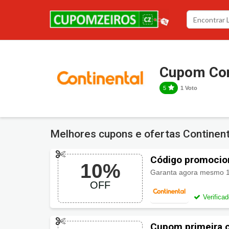
Cupom Con
5
1 Voto
Melhores cupons e ofertas Continen
Código promocio
10%
Garanta agora mesmo 1
OFF
Verifica
Cupom primeira 