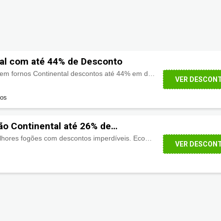
al com até 44% de Desconto
Promoções imperdíveis em fornos Continental descontos até 44% em diversos modelos. Aproveite pra renovar sua cozinha!
VER DESCON
dos
ão Continental até 26% de
Confira neste link os melhores fogões com descontos imperdíveis. Economize!
VER DESCON