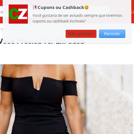
Cupons ou Cashback
L
Você gostaria de ser avisado sempre que tivermos
cupons ou cashback incríveis?
a ter em Casa
Não permitir
Permitir
 Você Precisa Ter Em Casa