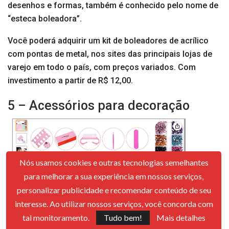
desenhos e formas, também é conhecido pelo nome de
“esteca boleadora”.
Você poderá adquirir um kit de boleadores de acrílico
com pontas de metal, nos sites das principais lojas de
varejo em todo o país, com preços variados. Com
investimento a partir de R$ 12,00.
5 – Acessórios para decoração
Nós usamos cookies e outras tecnologias semelhantes
para melhorar a sua experiência em nossos serviços,
personalizar publicidade e recomendar conteúdo de seu
interesse. Ao utilizar nossos serviços, você concorda com
tal monitoramento.
Tudo bem!
Mais detalhes