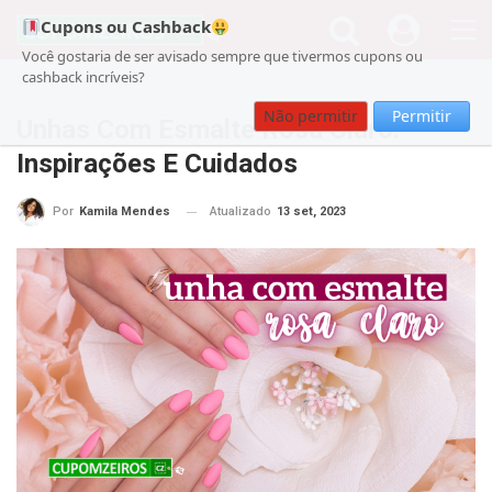
Cupons ou Cashback
Você gostaria de ser avisado sempre que tivermos cupons ou
cashback incríveis?
Cupom
Beleza
Não permitir
Permitir
Unhas Com Esmalte Rosa Claro:
Inspirações E Cuidados
Atualizado
13 set, 2023
Por
Kamila Mendes