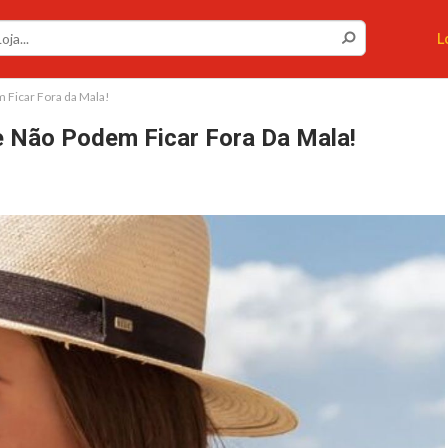
Você gostaria de ser avisado sempre que tivermos
cupons ou cashback incríveis?
L
Não permitir
Permitir
 Ficar Fora da Mala!
e Não Podem Ficar Fora Da Mala!