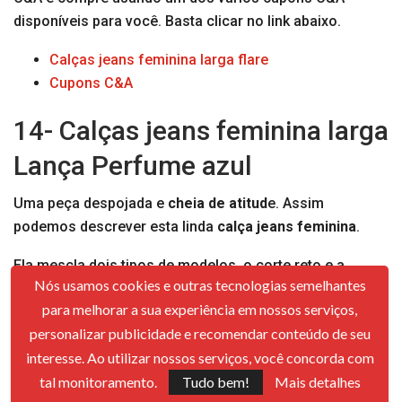
disponíveis para você. Basta clicar no link abaixo.
Calças jeans feminina larga flare
Cupons C&A
14- Calças jeans feminina larga
Lança Perfume azul
Uma peça despojada e
cheia de atitud
e. Assim
podemos descrever esta linda
calça jeans feminina
.
Ela mescla dois tipos de modelos, o corte reto e a
Nós usamos cookies e outras tecnologias semelhantes
pantalona, valorizando sua silhueta com todo o
para melhorar a sua experiência em nossos serviços,
conforto e estilo.
personalizar publicidade e recomendar conteúdo de seu
Ideal para um visual mais
despojado e casual
, pode
interesse. Ao utilizar nossos serviços, você concorda com
combinar com camisetas, tênis e cintos. A aposta com
tal monitoramento.
Tudo bem!
Mais detalhes
croppeds também é uma excelente opção, pois