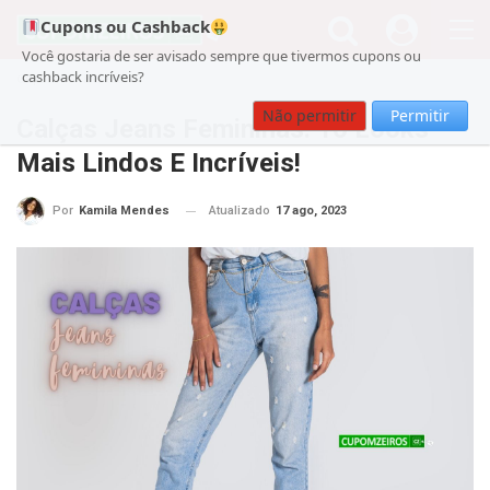
Cupons ou Cashback
Você gostaria de ser avisado sempre que tivermos cupons ou
cashback incríveis?
Cupom
Beleza
Não permitir
Permitir
Calças Jeans Femininas: 16 Looks
Mais Lindos E Incríveis!
Atualizado
17 ago, 2023
Por
Kamila Mendes