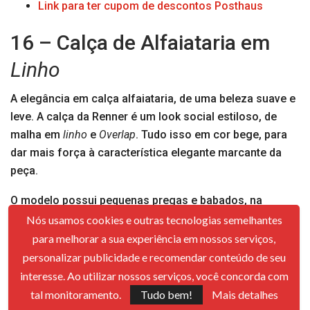
Link para ter cupom de descontos Posthaus
16 – Calça de Alfaiataria em
Linho
A elegância em calça alfaiataria, de uma beleza suave e
leve. A calça da Renner é um look social estiloso, de
malha em
linho
e
Overlap
. Tudo isso em cor bege, para
dar mais força à característica elegante marcante da
peça.
O modelo possui pequenas pregas e babados, na
Overlap,
caimento reto, dando a sensação de fluidez
Nós usamos cookies e outras tecnologias semelhantes
tradicional da marcante característica das
calças
para melhorar a sua experiência em nossos serviços,
alfaiates.
Quando for pensar em uma nova peça para
personalizar publicidade e recomendar conteúdo de seu
compor um look de festa ou de reuniões, onde a
interesse. Ao utilizar nossos serviços, você concorda com
discrição, o estilo e o bom gosto tem de andarem
tal monitoramento.
Tudo bem!
Mais detalhes
juntos, lembre-se desta maravilha da Renner.