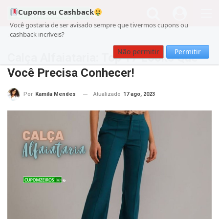
Cupons ou Cashback
Você gostaria de ser avisado sempre que tivermos cupons ou
cashback incríveis?
Cupom
Beleza
Não permitir
Permitir
Calça Alfaiataria: Top 17 Looks Que
Você Precisa Conhecer!
Atualizado
17 ago, 2023
Por
Kamila Mendes